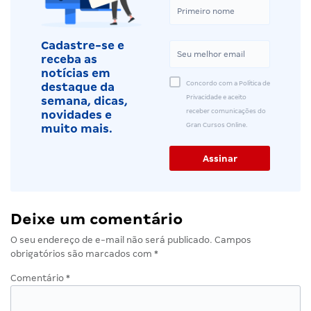
Cadastre-se e
receba as
notícias em
Concordo com a Política de
destaque da
Privacidade e aceito
semana, dicas,
receber comunicações do
novidades e
Gran Cursos Online.
muito mais.
Deixe um comentário
O seu endereço de e-mail não será publicado.
Campos
obrigatórios são marcados com
*
Comentário
*