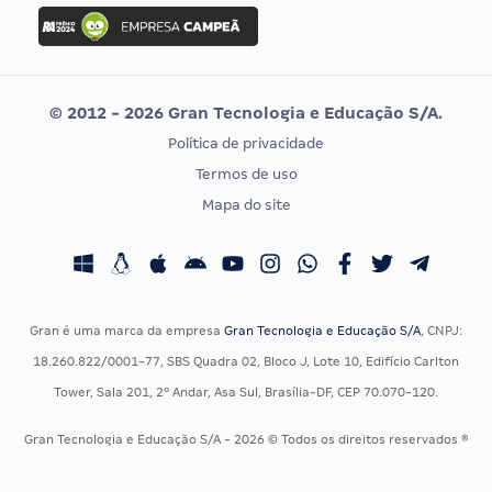
Concurso Ibama
Idecan
Concurso MPU
Selecon
Editais publicados
Uniase
© 2012 - 2026 Gran Tecnologia e Educação S/A.
Vunesp
Política de privacidade
CONCURSOS POR PROFISSÃO
EXAME DE ORDEM
Termos de uso
Concursos Administrativos
OAB
Mapa do site
Concursos Educação
Prova OAB
Concursos Fiscais
Calendário OAB
Concursos Jurídicos
Questões OAB
Concursos Militares
Recursos OAB
Gran é uma marca da empresa
Gran Tecnologia e Educação S/A
, CNPJ:
Concursos Policiais
Exame de Ordem
18.260.822/0001-77, SBS Quadra 02, Bloco J, Lote 10, Edifício Carlton
Concursos Saúde
Tower, Sala 201, 2º Andar, Asa Sul, Brasília-DF, CEP 70.070-120.
Concursos Tribunais
Gran Tecnologia e Educação S/A - 2026 © Todos os direitos reservados ®
Residência Multiprofissional