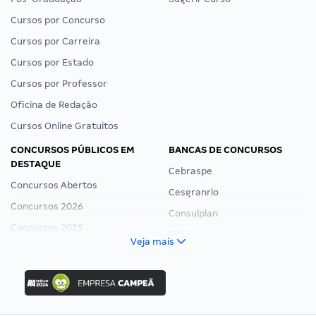
Cursos por Concurso
Cursos por Carreira
Cursos por Estado
Cursos por Professor
Oficina de Redação
Cursos Online Gratuitos
CONCURSOS PÚBLICOS EM
BANCAS DE CONCURSOS
DESTAQUE
Cebraspe
Concursos Abertos
Cesgranrio
Concursos 2026
Consulplan
Concursos 2025
FCC
Veja mais
Concurso Nacional Unificado
FGV
Concurso Ibama
Idecan
Concurso MPU
Selecon
Editais publicados