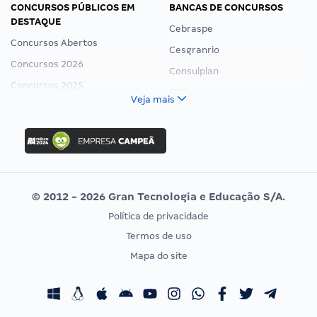
CONCURSOS PÚBLICOS EM
BANCAS DE CONCURSOS
DESTAQUE
Cebraspe
Concursos Abertos
Cesgranrio
Concursos 2026
Consulplan
Concursos 2025
FCC
Veja mais
Concurso Nacional Unificado
FGV
Concurso Ibama
Idecan
Concurso MPU
Selecon
Editais publicados
Uniase
© 2012 - 2026 Gran Tecnologia e Educação S/A.
Vunesp
Política de privacidade
CONCURSOS POR PROFISSÃO
EXAME DE ORDEM
Termos de uso
Concursos Administrativos
OAB
Mapa do site
Concursos Educação
Prova OAB
Concursos Fiscais
Calendário OAB
Concursos Jurídicos
Questões OAB