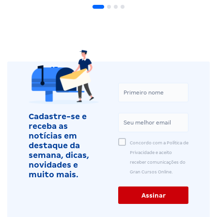
Cadastre-se e
receba as
notícias em
Concordo com a Política de
destaque da
Privacidade e aceito
semana, dicas,
receber comunicações do
novidades e
Gran Cursos Online.
muito mais.