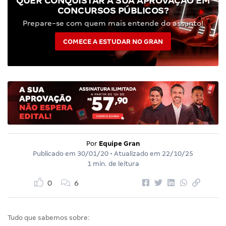
QUER CONQUISTAR A SUA APROVAÇÃO EM
CONCURSOS PÚBLICOS?
Prepare-se com quem mais entende do assunto!
COMECE A ESTUDAR NO GRAN
Por
Equipe Gran
Publicado em
30/01/20
• Atualizado em
22/10/25
1 min. de leitura
0
6
Tudo que sabemos sobre: