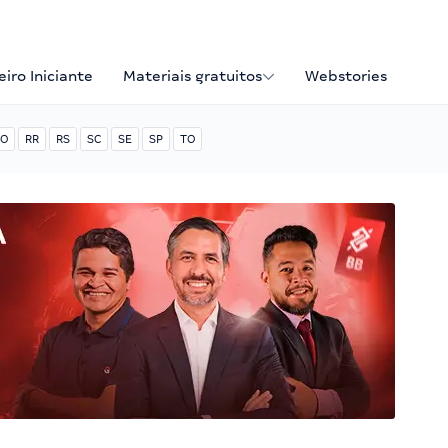
iro Iniciante
Materiais gratuitos
Webstories
O
RR
RS
SC
SE
SP
TO