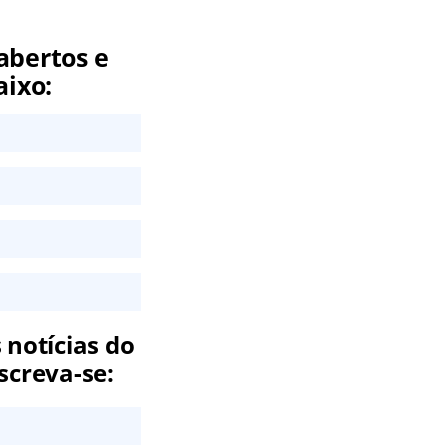
abertos e
aixo:
 notícias do
screva-se: