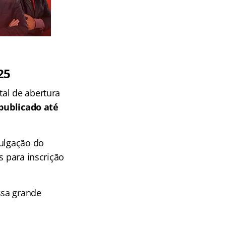
25
tal de abertura
 publicado até
vulgação do
s para inscrição
ssa grande