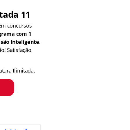
tada 11
 em concursos
grama com 1
isão Inteligente
.
o! Satisfação
tura Ilimitada.