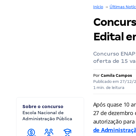
Início
››
Últimas Notíc
Concurs
Edital 
Concurso ENAP:
oferta de 15 v
Por
Camila Campos
Publicado em
27/12/
1 min. de leitura
Após quase 10 a
Sobre o concurso
27 de dezembro de
Escola Nacional de
Administração Pública
autorização para
de Administraçã