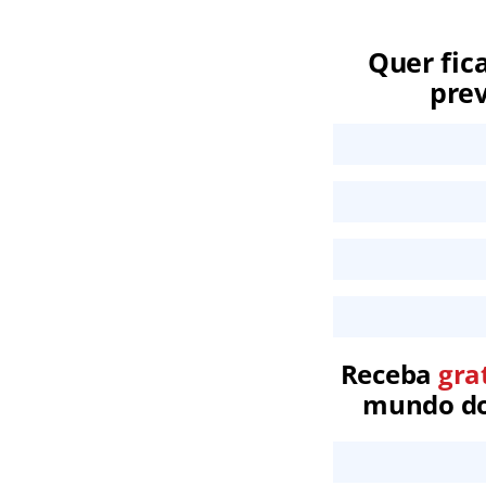
Quer fic
prev
Receba
gra
mundo dos