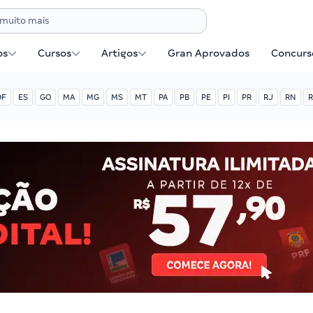
os
Cursos
Artigos
Gran Aprovados
Concurse
DF
ES
GO
MA
MG
MS
MT
PA
PB
PE
PI
PR
RJ
RN
R