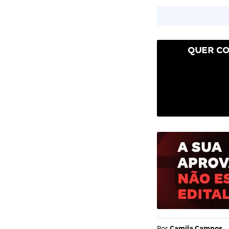
QUER CO
Por
Camila Campos