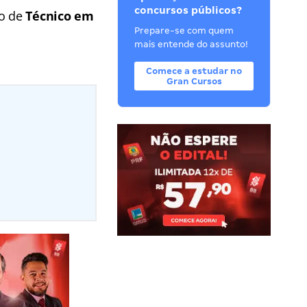
concursos públicos?
go de
Técnico em
Prepare-se com quem
mais entende do assunto!
Comece a estudar no
Gran Cursos