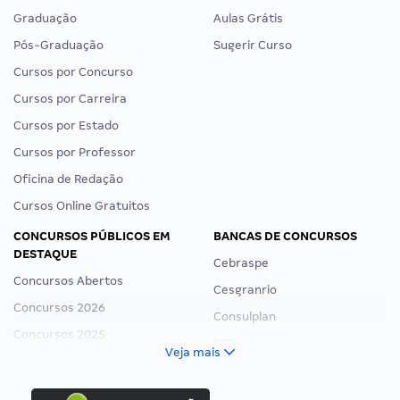
Graduação
Aulas Grátis
Pós-Graduação
Sugerir Curso
Cursos por Concurso
Cursos por Carreira
Cursos por Estado
Cursos por Professor
Oficina de Redação
Cursos Online Gratuitos
CONCURSOS PÚBLICOS EM
BANCAS DE CONCURSOS
DESTAQUE
Cebraspe
Concursos Abertos
Cesgranrio
Concursos 2026
Consulplan
Concursos 2025
FCC
Veja mais
Concurso Nacional Unificado
FGV
Concurso Ibama
Idecan