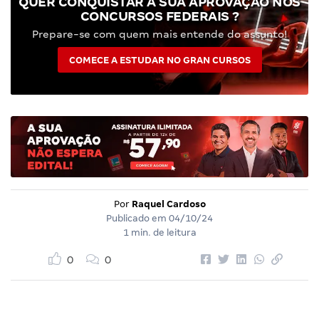
QUER CONQUISTAR A SUA APROVAÇÃO NOS
CONCURSOS FEDERAIS ?
Prepare-se com quem mais entende do assunto!
COMECE A ESTUDAR NO GRAN CURSOS
Por
Raquel Cardoso
Publicado em
04/10/24
1 min. de leitura
0
0