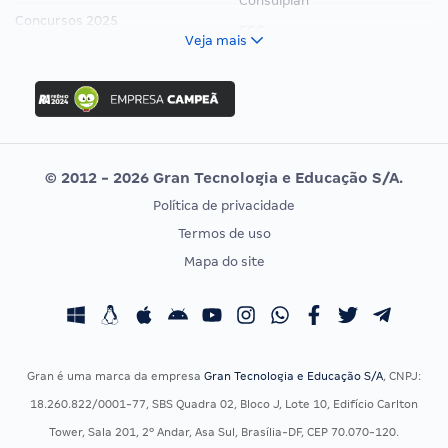
Consulplan
Concursos 2025
FCC
Veja mais
Concurso Nacional Unificado
FGV
Concurso Ibama
Idecan
Concurso MPU
Selecon
Editais publicados
Uniase
© 2012 - 2026 Gran Tecnologia e Educação S/A.
Vunesp
Política de privacidade
CONCURSOS POR PROFISSÃO
EXAME DE ORDEM
Termos de uso
Concursos Administrativos
OAB
Mapa do site
Concursos Educação
Prova OAB
Concursos Fiscais
Calendário OAB
Concursos Jurídicos
Questões OAB
Concursos Militares
Recursos OAB
Gran é uma marca da empresa
Gran Tecnologia e Educação S/A
, CNPJ:
Concursos Policiais
Exame de Ordem
18.260.822/0001-77, SBS Quadra 02, Bloco J, Lote 10, Edifício Carlton
Concursos Saúde
Tower, Sala 201, 2º Andar, Asa Sul, Brasília-DF, CEP 70.070-120.