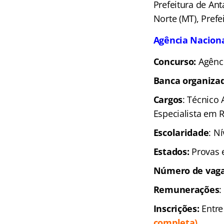
Prefeitura de Ant
Norte (MT), Prefe
Agência Naciona
Concurso:
Agênci
Banca organiza
Cargos
: Técnico 
Especialista em 
Escolaridade
: N
Estados:
Provas 
Número de vaga
Remunerações
:
Inscrições:
Entre
completa)