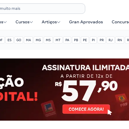
os
Cursos
Artigos
Gran Aprovados
Concurse
DF
ES
GO
MA
MG
MS
MT
PA
PB
PE
PI
PR
RJ
RN
R