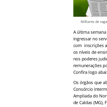
Milhares de vaga
A última semana
ingressar no ser
com inscrições a
os níveis de ensi
nos poderes judic
remunerações pod
Confira logo abai
Os órgãos que ab
Consórcio Interm
Ampliada do Noro
de Caldas (MG), F