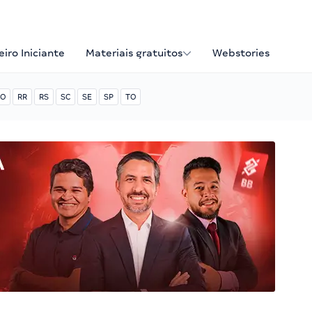
iro Iniciante
Materiais gratuitos
Webstories
O
RR
RS
SC
SE
SP
TO