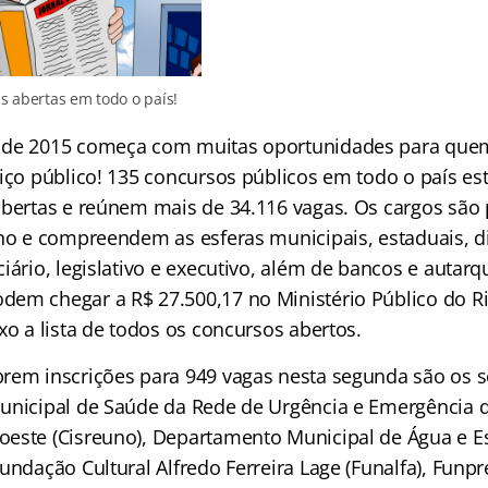
s abertas em todo o país!
 de 2015 começa com muitas oportunidades para que
viço público! 135 concursos públicos em todo o país es
bertas e reúnem mais de 34.116 vagas. Os cargos são
no e compreendem as esferas municipais, estaduais, dist
iário, legislativo e executivo, além de bancos e autarq
em chegar a R$ 27.500,17 no Ministério Público do Ri
xo a lista de todos os concursos abertos.
rem inscrições para 949 vagas nesta segunda são os s
unicipal de Saúde da Rede de Urgência e Emergência 
este (Cisreuno), Departamento Municipal de Água e E
undação Cultural Alfredo Ferreira Lage (Funalfa), Funpr