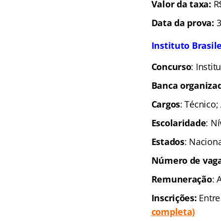
Valor da taxa:
R
Data da prova:
3
Instituto Brasil
Concurso
: Insti
Banca organiza
Cargos
: Técnico;
Escolaridade
: N
Estados
: Naciona
Número de vaga
Remuneração
: 
Inscrições:
Entre
completa)