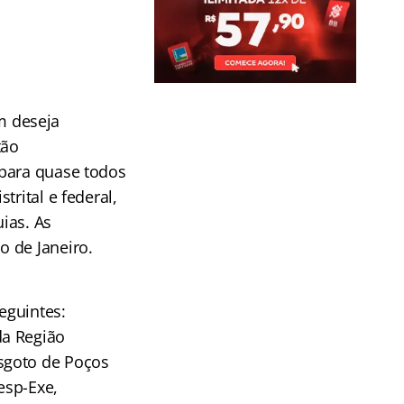
m deseja
tão
 para quase todos
rital e federal,
uias. As
o de Janeiro.
eguintes:
da Região
sgoto de Poços
esp-Exe,