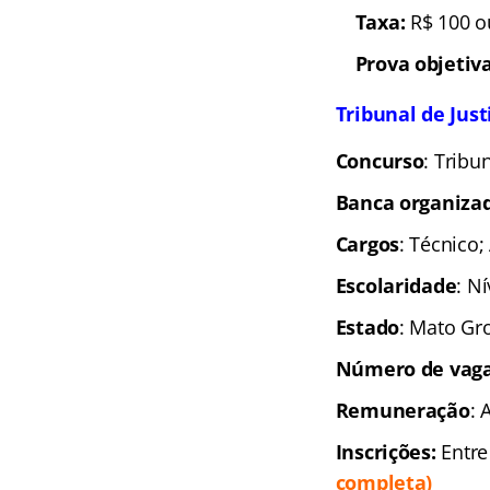
Taxa:
R$ 100 o
Prova objetiva
Tribunal de Just
Concurso
: Tribu
Banca organiza
Cargos
: Técnico;
Escolaridade
: N
Estado
: Mato Gr
Número de vaga
Remuneração
: 
Inscrições:
Entre
completa)