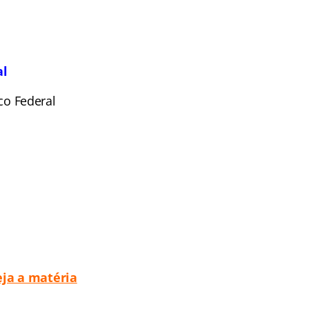
al
co Federal
eja a matéria