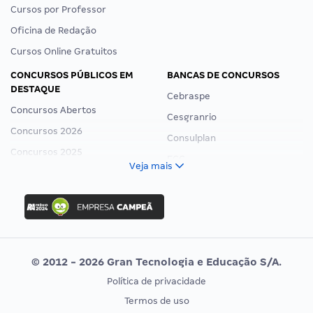
Cursos por Professor
Oficina de Redação
Cursos Online Gratuitos
CONCURSOS PÚBLICOS EM
BANCAS DE CONCURSOS
DESTAQUE
Cebraspe
Concursos Abertos
Cesgranrio
Concursos 2026
Consulplan
Concursos 2025
FCC
Veja mais
Concurso Nacional Unificado
FGV
Concurso Ibama
Idecan
Concurso MPU
Selecon
Editais publicados
Uniase
© 2012 - 2026 Gran Tecnologia e Educação S/A.
Vunesp
Política de privacidade
CONCURSOS POR PROFISSÃO
EXAME DE ORDEM
Termos de uso
Concursos Administrativos
OAB