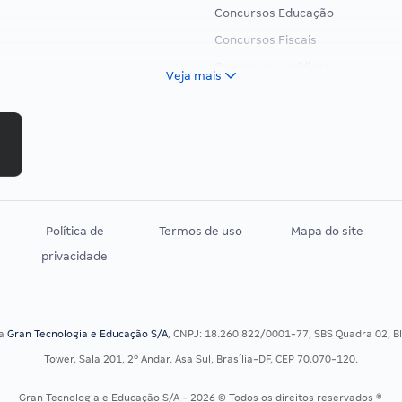
Concursos Educação
Concursos Fiscais
Concursos Jurídicos
Veja mais
Concursos Militares
Concursos Policiais
Concursos Saúde
Concursos Tribunais
Residência Multiprofissional
Política de
Termos de uso
Mapa do site
privacidade
sa
Gran Tecnologia e Educação S/A
, CNPJ: 18.260.822/0001-77, SBS Quadra 02, Blo
Tower, Sala 201, 2º Andar, Asa Sul, Brasília-DF, CEP 70.070-120.
Gran Tecnologia e Educação S/A - 2026 © Todos os direitos reservados ®