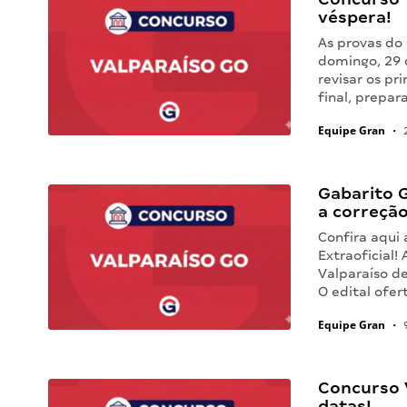
véspera!
As provas do
domingo, 29 
revisar os pri
final, prepa
Equipe Gran
•
2
Gabarito G
a correção
Confira aqui
Extraoficial!
Valparaíso d
O edital ofe
Equipe Gran
•
9
Concurso V
datas!