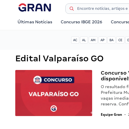
Últimas Notícias
Concurso IBGE 2026
Concurs
AC
AL
AM
AP
BA
CE
Edital Valparaíso GO
Concurso V
disponível
O resultado f
Prefeitura M
vagas imedia
reserva. Conf
Equipe Gran
•
2