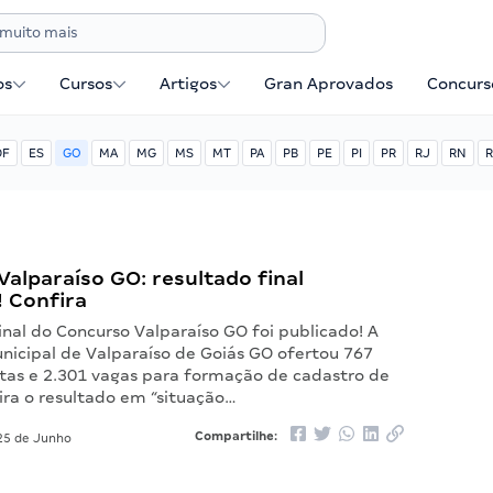
os
Cursos
Artigos
Gran Aprovados
Concurse
DF
ES
GO
MA
MG
MS
MT
PA
PB
PE
PI
PR
RJ
RN
R
alparaíso GO: resultado final
! Confira
inal do Concurso Valparaíso GO foi publicado! A
unicipal de Valparaíso de Goiás GO ofertou 767
tas e 2.301 vagas para formação de cadastro de
ira o resultado em “situação…
Compartilhe:
5 de Junho