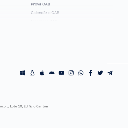
Prova OAB
Calendário OAB
Questões OAB
Recursos OAB
Exame de Ordem
co J, Lote 10, Edifício Carlton