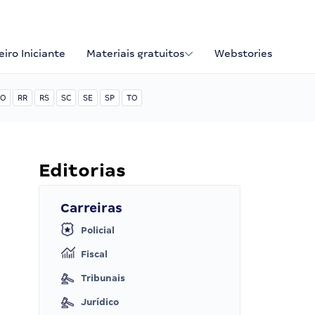
iro Iniciante
Materiais gratuitos
Webstories
O
RR
RS
SC
SE
SP
TO
Editorias
Carreiras
Policial
Fiscal
Tribunais
Jurídico