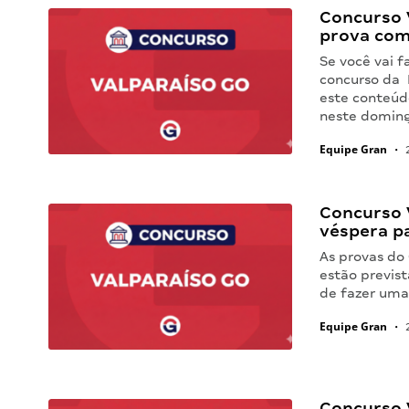
Concurso V
prova com
Se você vai f
concurso da 
este conteúdo
neste doming
Equipe Gran
•
2
Concurso V
véspera p
As provas do
estão previst
de fazer uma
Equipe Gran
•
2
Concurso V