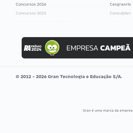
Concursos 2026
Cesgranrio
Concursos 2025
Consulplan
Concurso Nacional Unificado
FCC
Concurso Ibama
FGV
Concurso MPU
Idecan
Editais publicados
Selecon
Uniase
Vunesp
© 2012 - 2026 Gran Tecnologia e Educação S/A.
Gran é uma marca da empre