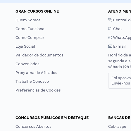
GRAN CURSOS ONLINE
ATENDIME
Quem Somos
Central d
Como Funciona
Chat
Como Comprar
WhatsAp
Loja Social
E-mail
Validador de documentos
Horário de 
segunda a s
Conveniados
sábado (9h 
Programa de Afiliados
Foi aprov
Trabalhe Conosco
Envie-nos 
Preferências de Cookies
CONCURSOS PÚBLICOS EM DESTAQUE
BANCAS DE
Concursos Abertos
Cebraspe