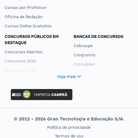
Cursos por Professor
Oficina de Redação
Cursos Online Gratuitos
CONCURSOS PÚBLICOS EM
BANCAS DE CONCURSOS
DESTAQUE
Cebraspe
Concursos Abertos
Cesgranrio
Concursos 2026
Consulplan
Concursos 2025
FCC
Veja mais
Concurso Nacional Unificado
FGV
Concurso Ibama
Idecan
Concurso MPU
Selecon
Editais publicados
Uniase
© 2012 - 2026 Gran Tecnologia e Educação S/A.
Vunesp
Política de privacidade
CONCURSOS POR PROFISSÃO
EXAME DE ORDEM
Termos de uso