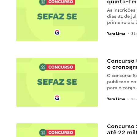
quinta-fei
As inscrições
dias 31 de ju
primeiro dia 
Yara Lima
•
31 
Concurso 
o cronogr
O concurso S
publicado no 
para o cargo 
Yara Lima
•
28 
Concurso S
até 22 mil