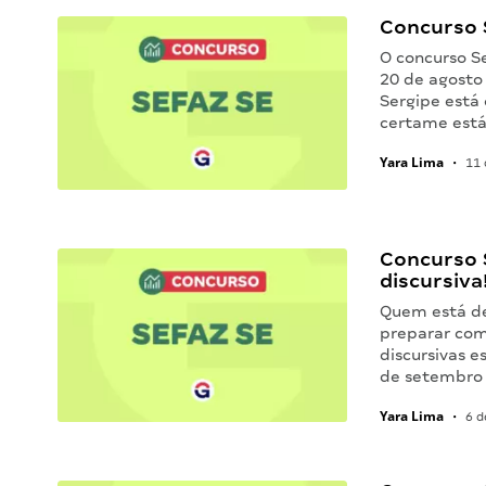
Concurso S
O concurso Se
20 de agosto
Sergipe está 
certame est
Yara Lima
•
11 
Concurso 
discursiva
Quem está de
preparar com
discursivas 
de setembro
Yara Lima
•
6 d