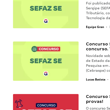
Foi publicad
Sergipe (SEFA
Tributário, c
Tecnologia d
Equipe Gran
•
7
Concurso 
concurso. 
Novidade sobr
de Estado da 
Pesquisa em 
(Cebraspe) c
Lucas Batista
•
Concurso S
provas!
O concurso Se