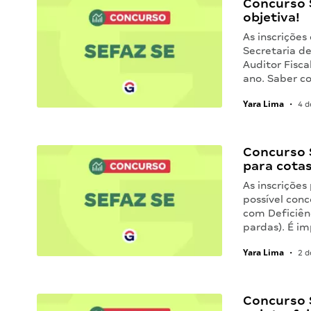
Concurso S
objetiva!
As inscriçõe
Secretaria d
Auditor Fisc
ano. Saber c
Yara Lima
•
4 d
Concurso 
para cota
As inscrições
possível conc
com Deficiên
pardas). É i
Yara Lima
•
2 d
Concurso 