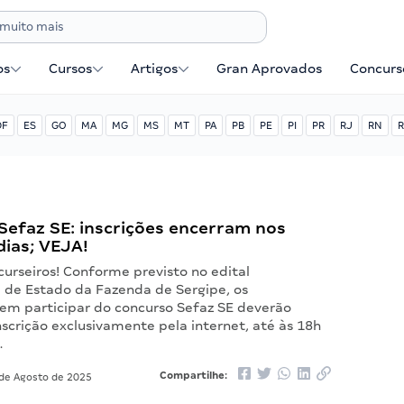
os
Cursos
Artigos
Gran Aprovados
Concurse
DF
ES
GO
MA
MG
MS
MT
PA
PB
PE
PI
PR
RJ
RN
R
Sefaz SE: inscrições encerram nos
dias; VEJA!
urseiros! Conforme previsto no edital
a de Estado da Fazenda de Sergipe, os
 em participar do concurso Sefaz SE deverão
inscrição exclusivamente pela internet, até às 18h
…
Compartilhe:
de Agosto de 2025