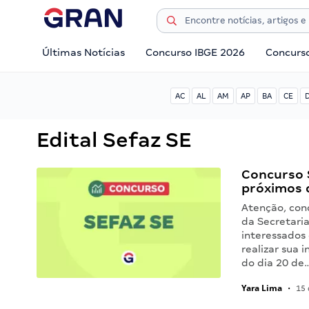
Últimas Notícias
Concurso IBGE 2026
Concurs
AC
AL
AM
AP
BA
CE
Edital Sefaz SE
Concurso 
próximos 
Atenção, conc
da Secretari
interessados
realizar sua 
do dia 20 de
Yara Lima
•
15 