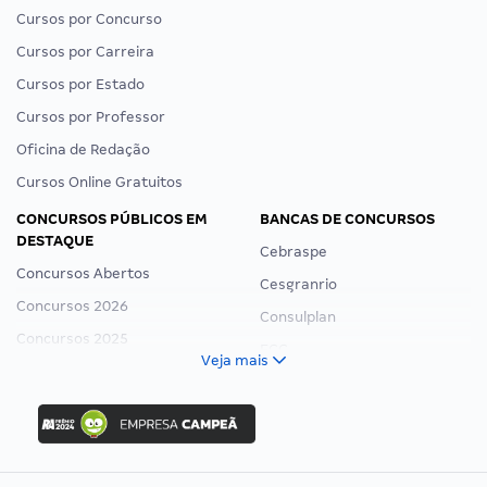
Cursos por Concurso
Cursos por Carreira
Cursos por Estado
Cursos por Professor
Oficina de Redação
Cursos Online Gratuitos
CONCURSOS PÚBLICOS EM
BANCAS DE CONCURSOS
DESTAQUE
Cebraspe
Concursos Abertos
Cesgranrio
Concursos 2026
Consulplan
Concursos 2025
FCC
Veja mais
Concurso Nacional Unificado
FGV
Concurso Ibama
Idecan
Concurso MPU
Selecon
Editais publicados
Uniase