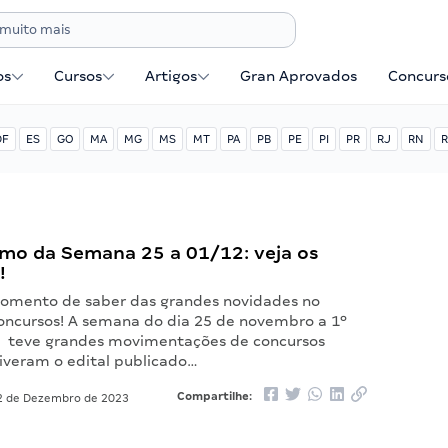
os
Cursos
Artigos
Gran Aprovados
Concurse
DF
ES
GO
MA
MG
MS
MT
PA
PB
PE
PI
PR
RJ
RN
R
mo da Semana 25 a 01/12: veja os
!
omento de saber das grandes novidades no
ncursos! A semana do dia 25 de novembro a 1º
 teve grandes movimentações de concursos
tiveram o edital publicado…
Compartilhe:
 de Dezembro de 2023