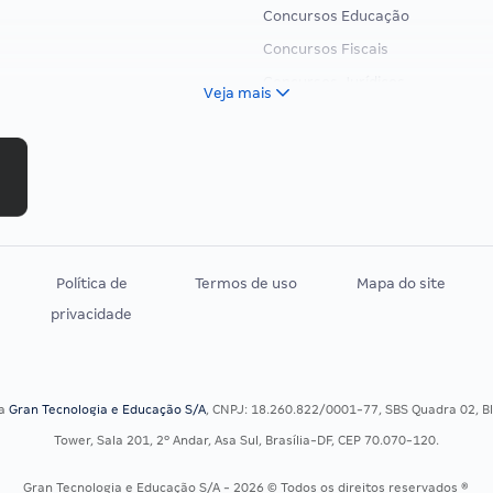
Concursos Educação
Concursos Fiscais
Concursos Jurídicos
Veja mais
Concursos Militares
Concursos Policiais
Concursos Saúde
Concursos Tribunais
Residência Multiprofissional
Política de
Termos de uso
Mapa do site
privacidade
sa
Gran Tecnologia e Educação S/A
, CNPJ: 18.260.822/0001-77, SBS Quadra 02, Blo
Tower, Sala 201, 2º Andar, Asa Sul, Brasília-DF, CEP 70.070-120.
Gran Tecnologia e Educação S/A - 2026 © Todos os direitos reservados ®