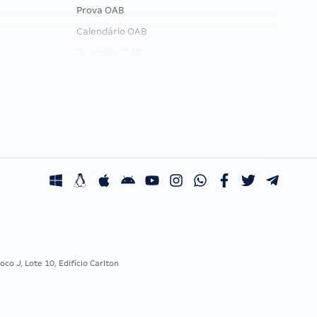
Prova OAB
Calendário OAB
Questões OAB
Recursos OAB
Exame de Ordem
co J, Lote 10, Edifício Carlton