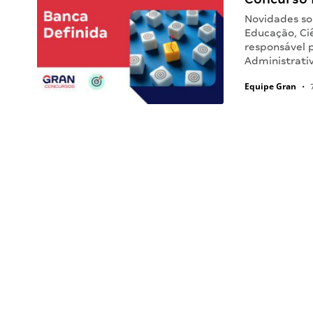
Novidades sob
Educação, Ciê
responsável 
Administrati
Equipe Gran
•
7