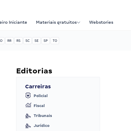
iro Iniciante
Materiais gratuitos
Webstories
O
RR
RS
SC
SE
SP
TO
Editorias
Carreiras
Policial
Fiscal
Tribunais
Jurídico