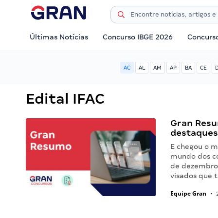
Últimas Notícias
Concurso IBGE 2026
Concurs
AC
AL
AM
AP
BA
CE
Edital IFAC
Gran Resu
destaques
E chegou o m
mundo dos co
de dezembro
visados que 
Equipe Gran
•
2