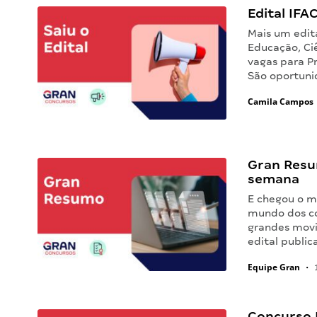
Edital IFA
Mais um edita
Educação, Ci
vagas para P
São oportuni
Camila Campos
Gran Resu
semana
E chegou o m
mundo dos co
grandes movi
edital public
Equipe Gran
•
1
Concurso I