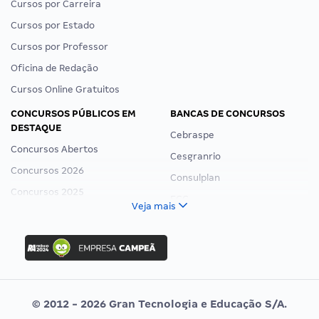
Cursos por Carreira
Cursos por Estado
Cursos por Professor
Oficina de Redação
Cursos Online Gratuitos
CONCURSOS PÚBLICOS EM
BANCAS DE CONCURSOS
DESTAQUE
Cebraspe
Concursos Abertos
Cesgranrio
Concursos 2026
Consulplan
Concursos 2025
FCC
Veja mais
Concurso Nacional Unificado
FGV
Concurso Ibama
Idecan
Concurso MPU
Selecon
Editais publicados
Uniase
© 2012 - 2026 Gran Tecnologia e Educação S/A.
Vunesp