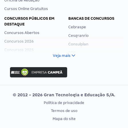
Oficina de Redação
Cursos Online Gratuitos
CONCURSOS PÚBLICOS EM
BANCAS DE CONCURSOS
DESTAQUE
Cebraspe
Concursos Abertos
Cesgranrio
Concursos 2026
Consulplan
Concursos 2025
FCC
Veja mais
Concurso Nacional Unificado
FGV
Concurso Ibama
Idecan
Concurso MPU
Selecon
Editais publicados
Uniase
© 2012 - 2026 Gran Tecnologia e Educação S/A.
Vunesp
Política de privacidade
CONCURSOS POR PROFISSÃO
EXAME DE ORDEM
Termos de uso
Concursos Administrativos
OAB
Mapa do site
Concursos Educação
Prova OAB