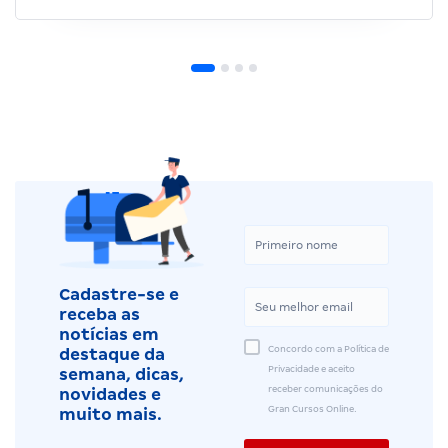
Cadastre-se e
receba as
notícias em
Concordo com a Política de
destaque da
Privacidade e aceito
semana, dicas,
receber comunicações do
novidades e
Gran Cursos Online.
muito mais.