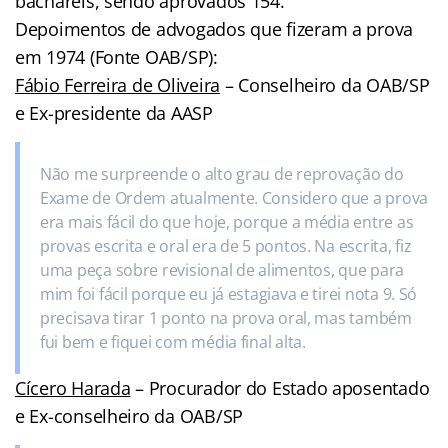
bacharéis, sendo aprovados 154.
Depoimentos de advogados que fizeram a prova
em 1974 (Fonte OAB/SP):
Fábio Ferreira de Oliveira
– Conselheiro da OAB/SP
e Ex-presidente da AASP
Não me surpreende o alto grau de reprovação do
Exame de Ordem atualmente. Considero que a prova
era mais fácil do que hoje, porque a média entre as
provas escrita e oral era de 5 pontos. Na escrita, fiz
uma peça sobre revisional de alimentos, que para
mim foi fácil porque eu já estagiava e tirei nota 9. Só
precisava tirar 1 ponto na prova oral, mas também
fui bem e fiquei com média final alta.
Cícero Harada
– Procurador do Estado aposentado
e Ex-conselheiro da OAB/SP