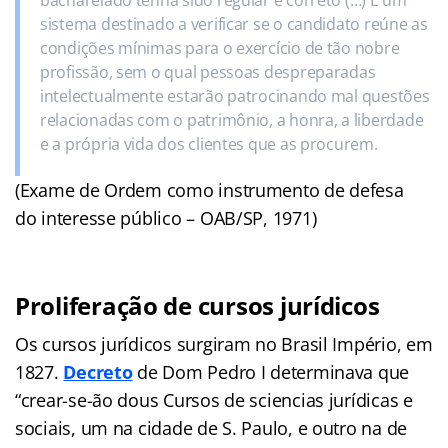
bacharelado tenha sido regular e correto (…) É um
sistema destinado a verificar se o candidato reúne as
condições mínimas para o exercício de tão nobre
profissão, sem o qual pessoas despreparadas
intelectualmente estarão patrocinando mal questões
relacionadas com o patrimônio, a honra, a liberdade
e a própria vida dos clientes que as procurem.
(Exame de Ordem como instrumento de defesa
do interesse público – OAB/SP, 1971)
Proliferação de cursos jurídicos
Os cursos jurídicos surgiram no Brasil Império, em
1827.
Decreto
de Dom Pedro I determinava que
“crear-se-ão dous Cursos de sciencias jurídicas e
sociais, um na cidade de S. Paulo, e outro na de