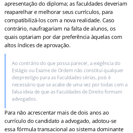
apresentação do diploma; as faculdades deveriam
reaparelhar e melhorar seus currículos, para
compatibilizá-los com a nova realidade. Caso
contrário, naufragariam na falta de alunos, os
quais optariam por dar preferência àquelas com
altos índices de aprovação.
Ao contrário do que possa parecer, a exigência do
Estágio ou Exame de Ordem não constitui qualquer
desprestígio para as Faculdades sérias, pois é
necessário que se acabe de uma vez por todas com a
falsa ideia de que as Faculdades de Direito formam
advogados.
Para não acrescentar mais de dois anos ao
currículo do candidato a advogado, adotou-se
essa fórmula transacional ao sistema dominante