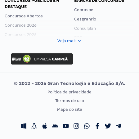
CONCURSOS PÚBLICOS EM
BANCAS DE CONCURSOS
DESTAQUE
Cebraspe
Concursos Abertos
Cesgranrio
Concursos 2026
Consulplan
Concursos 2025
FCC
Veja mais
Concurso Nacional Unificado
FGV
Concurso Ibama
Idecan
Concurso MPU
Selecon
Editais publicados
Uniase
© 2012 - 2026 Gran Tecnologia e Educação S/A.
Vunesp
Política de privacidade
CONCURSOS POR PROFISSÃO
EXAME DE ORDEM
Termos de uso
Concursos Administrativos
OAB
Mapa do site
Concursos Educação
Prova OAB
Concursos Fiscais
Calendário OAB
Concursos Jurídicos
Questões OAB