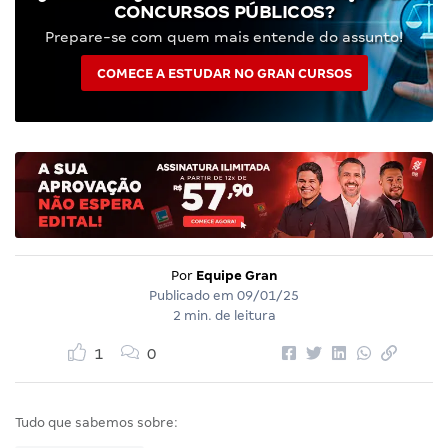
CONCURSOS PÚBLICOS?
Prepare-se com quem mais entende do assunto!
COMECE A ESTUDAR NO GRAN CURSOS
Por
Equipe Gran
Publicado em
09/01/25
2 min. de leitura
1
0
Tudo que sabemos sobre: