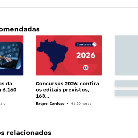
ecomendadas
os da
Concursos 2026: confira
 6.160
os editais previstos,
163…
Raquel Cardoso
aio
•
Há 20 horas
 relacionados