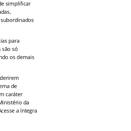
e simplificar
adas,
e subordinados
ias para
 são só
ando os demais
aderirem
tema de
em caráter
inistério da
Acesse a íntegra