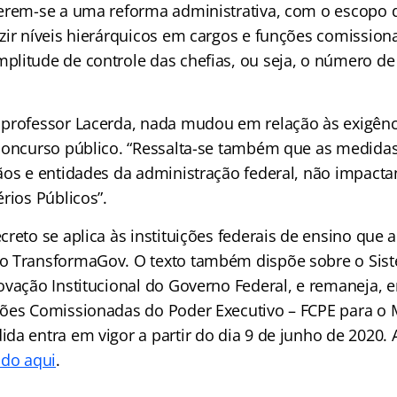
erem-se a uma reforma administrativa, com o escopo d
zir níveis hierárquicos em cargos e funções comission
litude de controle das chefias, ou seja, o número d
professor Lacerda, nada mudou em relação às exigênc
concurso público. “Ressalta-se também que as medidas
ãos e entidades da administração federal, não impact
rios Públicos”.
reto se aplica às instituições federais de ensino que 
o TransformaGov. O texto também
dispõe sobre o Sis
ovação Institucional do Governo Federal, e remaneja, 
ões Comissionadas do Poder Executivo – FCPE para o M
da entra em vigor a partir do dia 9 de junho de 2020. 
ndo aqui
.