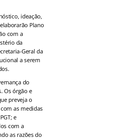
óstico, ideação,
elaborarão Plano
ção com a
stério da
cretaria-Geral da
tucional a serem
dos.
vernança do
. Os órgão e
ue preveja o
s com as medidas
 PGT; e
dos com a
ndo as razões do