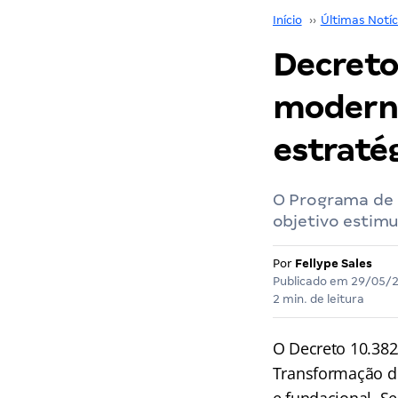
Início
››
Últimas Notíc
Decreto
moderni
estraté
O Programa de 
objetivo estimu
Por
Fellype Sales
Publicado em
29/05/
2 min. de leitura
O Decreto 10.382
Transformação do