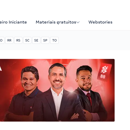
iro Iniciante
Materiais gratuitos
Webstories
O
RR
RS
SC
SE
SP
TO