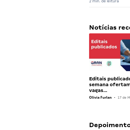
2 min. de leitura
Notícias r
Editais publicad
semana ofertam
vagas…
Olivia Furlan
•
17 de M
Depoimentos