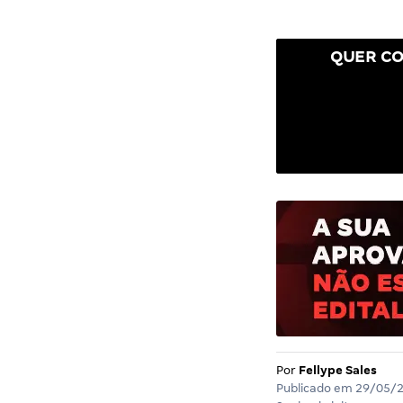
QUER CO
Por
Fellype Sales
Publicado em
29/05/