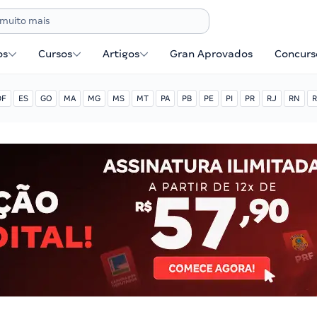
os
Cursos
Artigos
Gran Aprovados
Concurse
DF
ES
GO
MA
MG
MS
MT
PA
PB
PE
PI
PR
RJ
RN
R