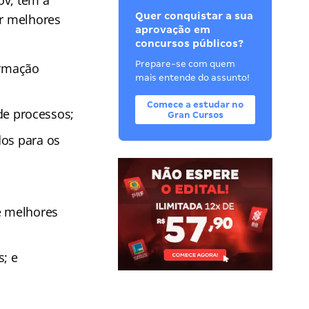
ov, tem a
Quer conquistar a sua
er melhores
aprovação em
concursos públicos?
Prepare-se com quem
ormação
mais entende do assunto!
Comece a estudar no
 de processos;
Gran Cursos
dos para os
e melhores
s; e