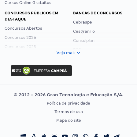
Cursos Online Gratuitos
CONCURSOS PÚBLICOS EM
BANCAS DE CONCURSOS
DESTAQUE
Cebraspe
Concursos Abertos
Cesgranrio
Concursos 2026
Consulplan
Concursos 2025
FCC
Veja mais
Concurso Nacional Unificado
FGV
Concurso Ibama
Idecan
Concurso MPU
Selecon
Editais publicados
Uniase
© 2012 - 2026 Gran Tecnologia e Educação S/A.
Vunesp
Política de privacidade
CONCURSOS POR PROFISSÃO
EXAME DE ORDEM
Termos de uso
Concursos Administrativos
OAB
Mapa do site
Concursos Educação
Prova OAB
Concursos Fiscais
Calendário OAB