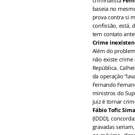
criminalista
Fern
baseia no mesmo 
prova contra si 
confissão, está, 
tem contato ante
Crime inexisten
Além do problem
não existe crime
República. Calhei
da operação “lav
Fernando Fernand
ministros do Sup
juiz é tornar cri
Fábio Tofic Sim
(IDDD), concorda:
gravadas seriam,