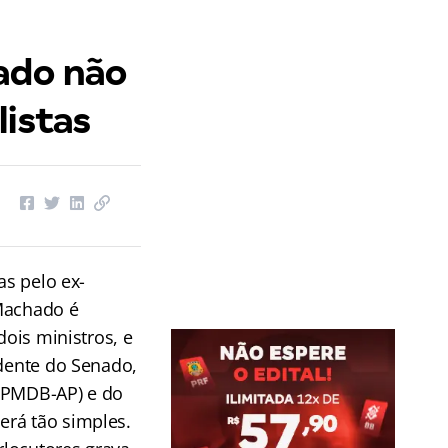
ado não
listas
as pelo ex-
Machado é
dois ministros, e
idente do Senado,
 (PMDB-AP) e do
erá tão simples.