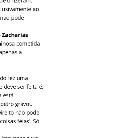
ue o fizeram.
xclusivamente ao
 não pode
o Zacharias
iminosa cometida
 apenas a
do fez uma
 deve ser feita é:
a está
spetro gravou
ireito não pode
oisas feias’. Só