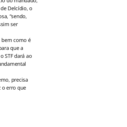
ício do mandado,
 de Delcídio, o
sa, “sendo,
ssim ser
al, bem como é
para que a
 o STF dará ao
 fundamental
emo, precisa
 o erro que