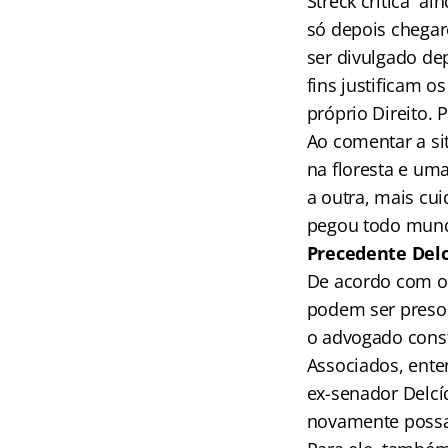
Streck critica a
só depois chegar
ser divulgado de
fins justificam o
próprio Direito. 
Ao comentar a si
na floresta e uma
a outra, mais cui
pegou todo mund
Precedente Delc
De acordo com o 
podem ser presos
o advogado const
Associados, ente
ex-senador Delcí
novamente possa 