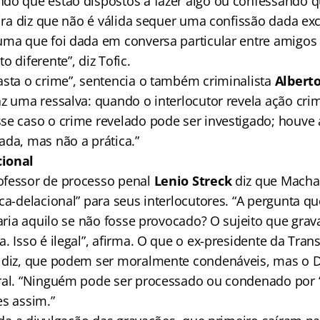
do que estão dispostos a fazer algo ou confessando q
leira diz que não é válida sequer uma confissão dada e
uma que foi dada em conversa particular entre amigos
o diferente”, diz Tofic.
asta o crime”, sentencia o também criminalista
Albert
faz uma ressalva: quando o interlocutor revela ação cr
se caso o crime revelado pode ser investigado; houve
ada, mas não a prática.”
cional
ofessor de processo penal
Lenio Streck
diz que Macha
ca-delacional” para seus interlocutores. “A pergunta que
laria aquilo se não fosse provocado? O sujeito que grav
. Isso é ilegal”, afirma. O que o ex-presidente da Tran
 diz, que podem ser moralmente condenáveis, mas o D
ral. “Ninguém pode ser processado ou condenado por ‘c
es assim.”