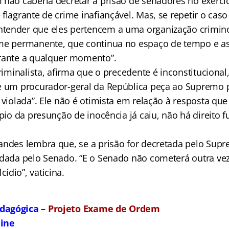
 não caberia decretar a prisão de senadores no exerc
flagrante de crime inafiançável. Mas, se repetir o caso
tender que eles pertencem a uma organização crimino
me permanente, que continua no espaço de tempo e a
rante a qualquer momento”.
criminalista, afirma que o precedente é inconstitucion
e um procurador-geral da República peça ao Supremo 
 violada”. Ele não é otimista em relação à resposta que
ípio da presunção de inocência já caiu, não há direito
andes lembra que, se a prisão for decretada pelo Supr
ndada pelo Senado. “E o Senado não cometerá outra vez
ídio”, vaticina.
dagógica –
Projeto Exame de Ordem
line