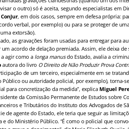
 chamadas gravações clandestinas (quando um dos inte
isar o outro) só é aceita, segundo especialistas em Di
a
ConJur
, em dois casos, sempre em defesa própria: pa
acordo verbal, por exemplo) ou para se proteger de uma
uma extorsão).
ado, as gravações foram usadas para entregar para a
r um acordo de delação premiada. Assim, ele deixa de 
 a agir como a
longa manus
do Estado, avalia a crimin
o
autora do livro
O Direito de Não Produzir Prova Cont
ticipação de um terceiro, especialmente em se tratan
io Público ou autoridade policial, por exemplo), torna-s
ial para concretização da medida”, explica
Miguel Per
residente da Comissão Permanente de Estudos sobre C
ceiros e Tributários do Instituto dos Advogados de São
 de agente do Estado, ele teria que seguir as limitaç
a e do Ministério Público. “É como o policial que conv