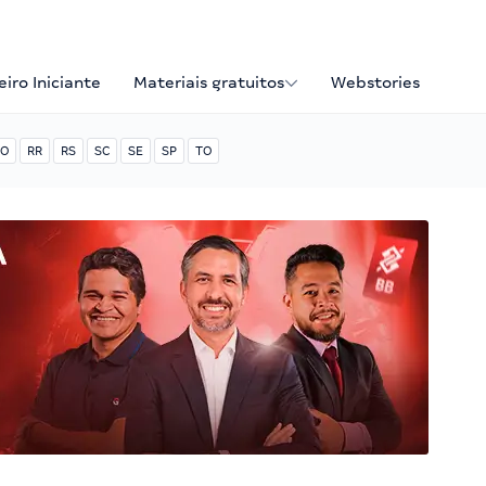
iro Iniciante
Materiais gratuitos
Webstories
O
RR
RS
SC
SE
SP
TO