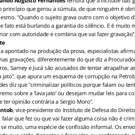
ando Augusto Fernandes
lembra que a ilicitude das 
princípio que gerou a súmula, de que ninguém é obri
mesmo. “Quando o sujeito grava outro com o objetivo 
de fato está burlando a garantia do silêncio. E é muito 
rior com autoridade e combina que vai fazer gravação”,
te
a apontado na produção da prova, especialistas afi
 nas gravações, diferentemente do que diz a Procurado
ros, Sarney e Jucá são acusados de tentar atrapalhar a
a jato”, que apura um esquema de corrupção na Petrob
es diz que “criminalizar políticos porque falam ou ten
remo sobre a ‘lava jato’ ou desejam mudar leis para c
me ter opinião contrária a Sergio Moro”.
antob
, vice-presidente do Instituto de Defesa do Direit
 falar que fez ou que vai fazer alguma coisa não é cri
 se muito, uma espécie de confissão informal. Os envo