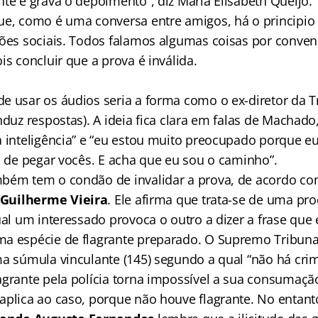
nte e grava o depoimento”, diz Maria Elisabeth Queijo.
ue, como é uma conversa entre amigos, há o principio 
ções sociais. Todos falamos algumas coisas por conveni
is concluir que a prova é inválida.
e usar os áudios seria a forma como o ex-diretor da 
nduz respostas). A ideia fica clara em falas de Machad
a inteligência” e “eu estou muito preocupado porque e
m de pegar vocês. E acha que eu sou o caminho”.
bém tem o condão de invalidar a prova, de acordo co
 Guilherme Vieira
. Ele afirma que trata-se de uma pr
ual um interessado provoca o outro a dizer a frase que 
a espécie de flagrante preparado. O Supremo Tribunal
ma súmula vinculante (145) segundo a qual “não há cr
agrante pela polícia torna impossível a sua consumação
aplica ao caso, porque não houve flagrante. No entant