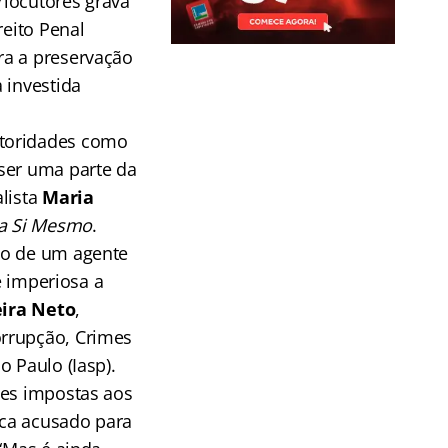
rlocutores grava
reito Penal
ra a preservação
 investida
utoridades como
ser uma parte da
alista
Maria
ra Si Mesmo
.
do de um agente
e imperiosa a
eira Neto
,
orrupção, Crimes
 Paulo (Iasp).
ões impostas aos
oca acusado para