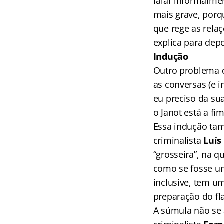
falar informalme
mais grave, porq
que rege as rela
explica para depo
Indução
Outro problema d
as conversas (e i
eu preciso da su
o Janot está a fi
Essa indução tam
criminalista
Luís
“grosseira”, na q
como se fosse um
inclusive, tem u
preparação do fl
A súmula não se 