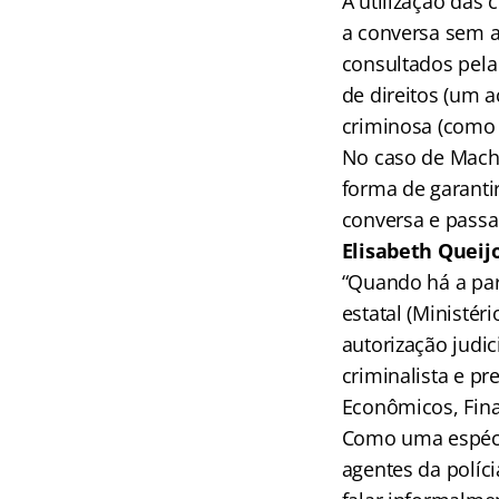
A utilização das
a conversa sem av
consultados pel
de direitos (um 
criminosa (como 
No caso de Mach
forma de garanti
conversa e passa
Elisabeth Queij
“Quando há a par
estatal (Ministér
autorização judic
criminalista e p
Econômicos, Finan
Como uma espécie
agentes da políci