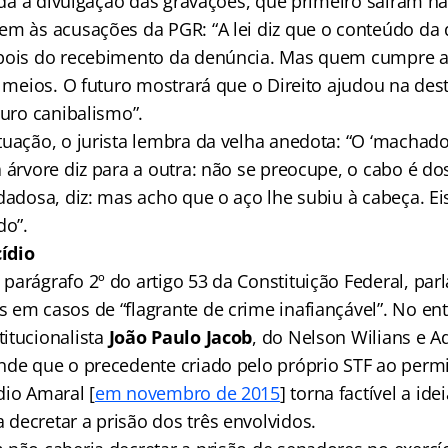
inda a divulgação das gravações, que primeiro saíram n
em às acusações da PGR: “A lei diz que o conteúdo da
pois do recebimento da denúncia. Mas quem cumpre a l
s meios. O futuro mostrará que o Direito ajudou na des
Puro canibalismo”.
tuação, o jurista lembra da velha anedota: “O ‘machad
 árvore diz para a outra: não se preocupe, o cabo é d
dadosa, diz: mas acho que o aço lhe subiu à cabeça. Ei
o”.
ídio
parágrafo 2º do artigo 53 da Constituição Federal, par
 em casos de “flagrante de crime inafiançável”. No ent
itucionalista
João Paulo Jacob
, do Nelson Wilians e 
nde que o precedente criado pelo próprio STF ao permit
dio Amaral [
em novembro de 2015
] torna factível a id
decretar a prisão dos três envolvidos.