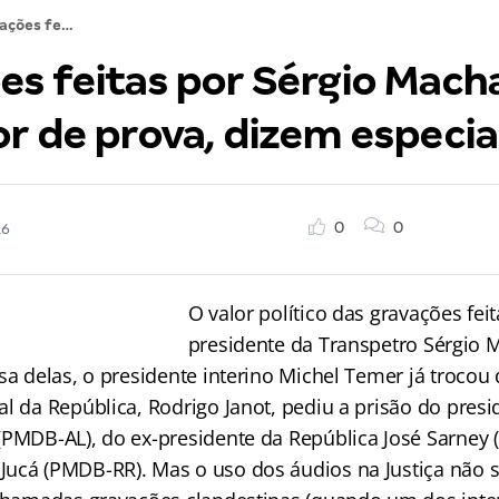
Gravações feitas por Sérgio Machado não têm valor de prova, dizem especialistas
es feitas por Sérgio Mach
r de prova, dizem especia
0
0
16
O valor político das gravações feit
presidente da Transpetro Sérgio 
sa delas, o presidente interino Michel Temer já trocou 
al da República, Rodrigo Janot, pediu a prisão do pres
(PMDB-AL), do ex-presidente da República José Sarney
ucá (PMDB-RR). Mas o uso dos áudios na Justiça não s