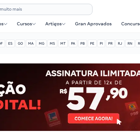
os
Cursos
Artigos
Gran Aprovados
Concurse
DF
ES
GO
MA
MG
MS
MT
PA
PB
PE
PI
PR
RJ
RN
R