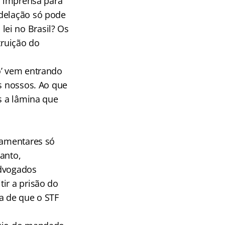
a imprensa para
 delação só pode
ei no Brasil? Os
truição do
o’ vem entrando
os nossos. Ao que
s a lâmina que
lamentares só
anto,
Advogados
ir a prisão do
eia de que o STF