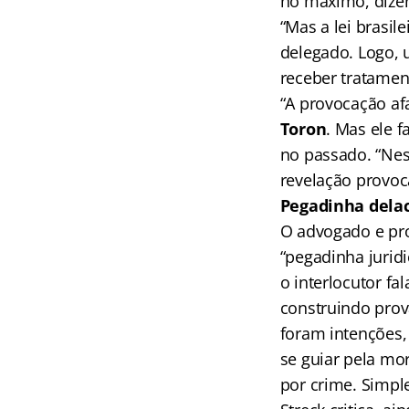
no máximo, dizen
“Mas a lei brasi
delegado. Logo, 
receber tratament
“A provocação af
Toron
. Mas ele 
no passado. “Nes
revelação provoc
Pegadinha dela
O advogado e pr
“pegadinha juridi
o interlocutor fa
construindo prova
foram intenções,
se guiar pela mo
por crime. Simpl