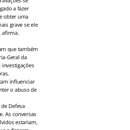
gravações se
gado a fazer
de obter uma
mais grave se ele
 afirma.
rmam que também
ria-Geral da
s investigações
ras.
tam influenciar
onter o abuso de
o de Defesa
me. As conversas
lvidos estariam,