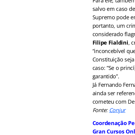
Para ele, também
salvo em caso de 
Supremo pode en
portanto, um cri
considerado flag
Filipe Fialdini
, 
“inconcebível qu
Constituição seja
caso: “Se o princ
garantido”.
Já Fernando Fern
ainda ser refere
cometeu com Delc
Fonte:
Conjur
Coordenação Pe
Gran Cursos On