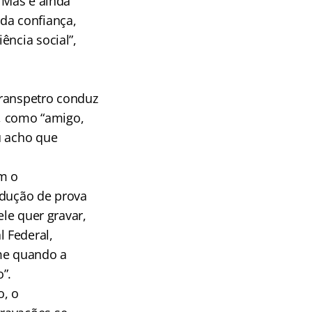
 “Mas é ainda
da confiança,
ência social”,
Transpetro conduz
o, como “amigo,
u acho que
m o
odução de prova
ele quer gravar,
 Federal,
ime quando a
”.
o, o