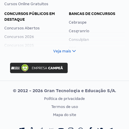
Cursos Online Gratuitos
CONCURSOS PÚBLICOS EM
BANCAS DE CONCURSOS
DESTAQUE
Cebraspe
Concursos Abertos
Cesgranrio
Concursos 2026
Consulplan
Concursos 2025
FCC
Veja mais
Concurso Nacional Unificado
FGV
Concurso Ibama
Idecan
Concurso MPU
Selecon
Editais publicados
Uniase
© 2012 - 2026 Gran Tecnologia e Educação S/A.
Vunesp
Política de privacidade
CONCURSOS POR PROFISSÃO
EXAME DE ORDEM
Termos de uso
Concursos Administrativos
OAB
Mapa do site
Concursos Educação
Prova OAB
Concursos Fiscais
Calendário OAB