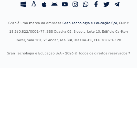
Concursos Fiscais
Calendário OAB
Concursos Jurídicos
Questões OAB
Concursos Militares
Recursos OAB
Gran é uma marca da empresa
Gran Tecnologia e Educação S/A
, CNPJ:
Concursos Policiais
Exame de Ordem
18.260.822/0001-77, SBS Quadra 02, Bloco J, Lote 10, Edifício Carlton
Concursos Saúde
Tower, Sala 201, 2º Andar, Asa Sul, Brasília-DF, CEP 70.070-120.
Concursos Tribunais
Gran Tecnologia e Educação S/A - 2026 © Todos os direitos reservados ®
Residência Multiprofissional