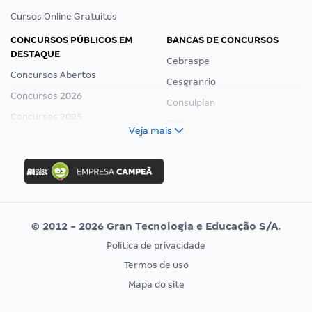
Cursos Online Gratuitos
CONCURSOS PÚBLICOS EM
BANCAS DE CONCURSOS
DESTAQUE
Cebraspe
Concursos Abertos
Cesgranrio
Concursos 2026
Consulplan
Concursos 2025
FCC
Veja mais
Concurso Nacional Unificado
FGV
Concurso Ibama
Idecan
Concurso MPU
Selecon
Editais publicados
Uniase
© 2012 - 2026 Gran Tecnologia e Educação S/A.
Vunesp
Política de privacidade
CONCURSOS POR PROFISSÃO
EXAME DE ORDEM
Termos de uso
Concursos Administrativos
OAB
Mapa do site
Concursos Educação
Prova OAB