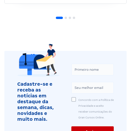
Cadastre-se e
receba as
notícias em
Concordo com a Política de
destaque da
Privacidade e aceito
semana, dicas,
receber comunicações do
novidades e
Gran Cursos Online.
muito mais.