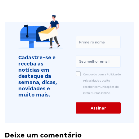
Cadastre-se e
receba as
notícias em
Concordo com a Política de
destaque da
Privacidade e aceito
semana, dicas,
receber comunicações do
novidades e
Gran Cursos Online.
muito mais.
Deixe um comentário