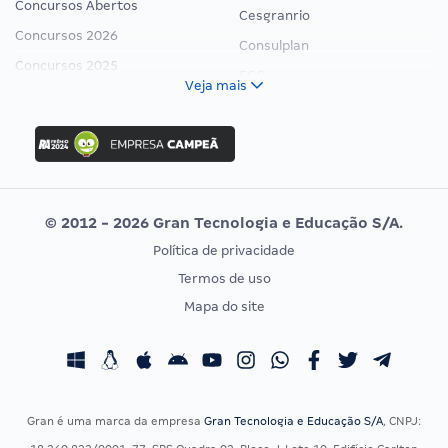
Concursos Abertos
Cesgranrio
Concursos 2026
Consulplan
Concursos 2025
FCC
Veja mais
Concurso Nacional Unificado
FGV
Concurso Ibama
Idecan
Concurso MPU
Selecon
Editais publicados
Uniase
© 2012 - 2026 Gran Tecnologia e Educação S/A.
Vunesp
Política de privacidade
CONCURSOS POR PROFISSÃO
EXAME DE ORDEM
Termos de uso
Concursos Administrativos
OAB
Mapa do site
Concursos Educação
Prova OAB
Concursos Fiscais
Calendário OAB
Concursos Jurídicos
Questões OAB
Concursos Militares
Recursos OAB
Gran é uma marca da empresa
Gran Tecnologia e Educação S/A
, CNPJ:
Concursos Policiais
Exame de Ordem