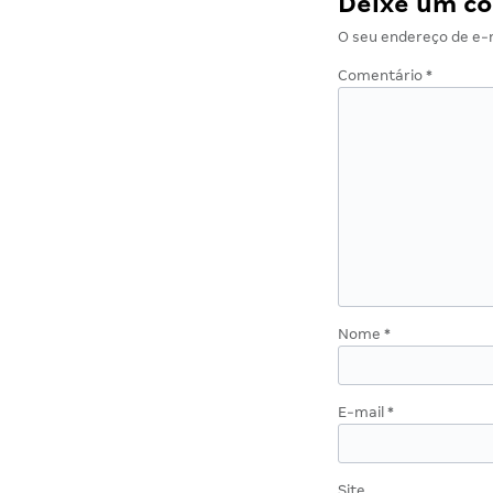
Deixe um c
O seu endereço de e-m
Comentário
*
Nome
*
E-mail
*
Site