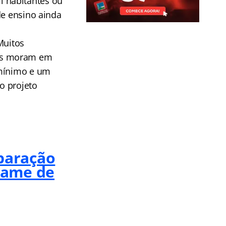
 habitantes ou
de ensino ainda
Muitos
ros moram em
 mínimo e um
o projeto
paração
xame de