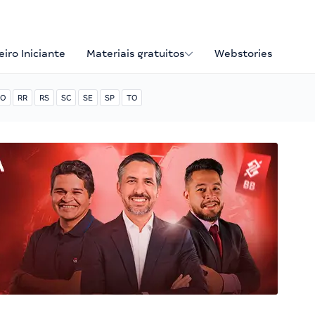
iro Iniciante
Materiais gratuitos
Webstories
O
RR
RS
SC
SE
SP
TO