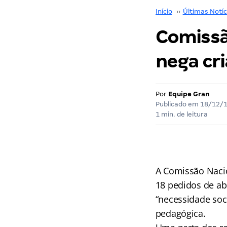
Início
››
Últimas Notíc
Comissã
nega cri
Por
Equipe Gran
Publicado em
18/12/
1 min. de leitura
A Comissão Nacio
18 pedidos de abe
“necessidade soci
pedagógica.