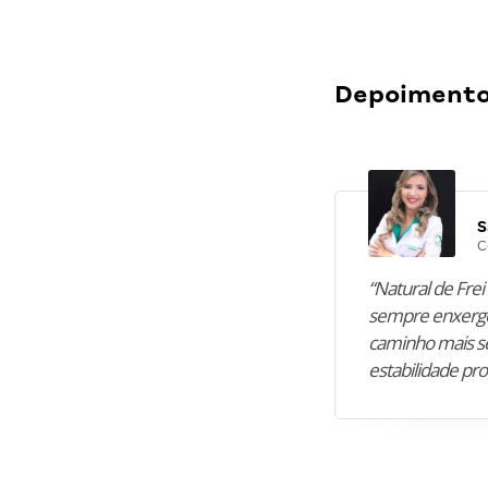
Depoimentos
S
C
“Natural de Frei 
sempre enxergo
caminho mais se
estabilidade pro