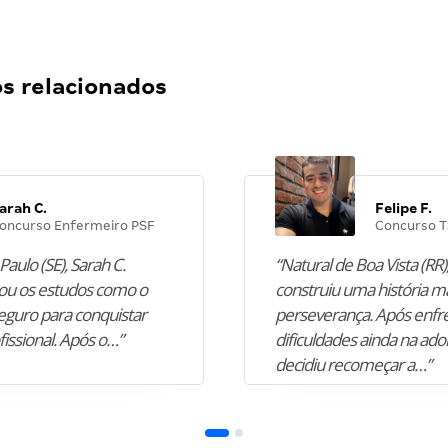
 relacionados
arah C.
Felipe F.
oncurso Enfermeiro PSF
Concurso T
Paulo (SE), Sarah C.
“Natural de Boa Vista (RR),
u os estudos como o
construiu uma história m
guro para conquistar
perseverança. Após enfr
fissional. Após o…”
dificuldades ainda na ado
decidiu recomeçar a…”