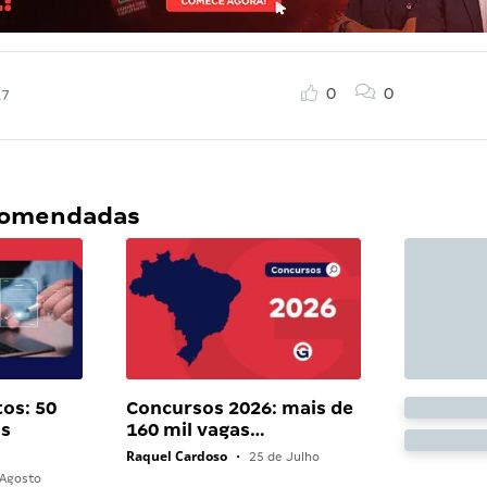
0
0
17
ecomendadas
os: 50
Concursos 2026: mais de
as
160 mil vagas…
Raquel Cardoso
•
25 de Julho
Agosto