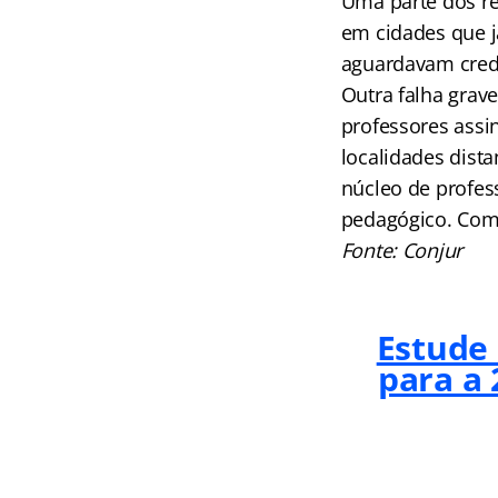
Uma parte dos r
em cidades que j
aguardavam cred
Outra falha grav
professores ass
localidades dist
núcleo de profes
pedagógico. Com
Fonte: Conjur
Estude
para a 