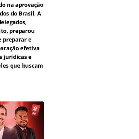
do na aprovação
os do Brasil.
A
delegados,
ito, preparou
e preparar e
aração efetiva
 jurídicas e
eles que buscam