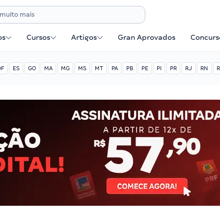
os
Cursos
Artigos
Gran Aprovados
Concurse
DF
ES
GO
MA
MG
MS
MT
PA
PB
PE
PI
PR
RJ
RN
R