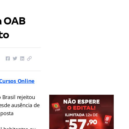
a OAB
to
Cursos Online
Brasil rejeitou
 desde ausência de
oposta