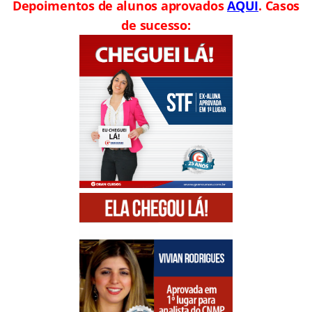
Depoimentos de alunos aprovados
AQUI
. Casos
de sucesso: