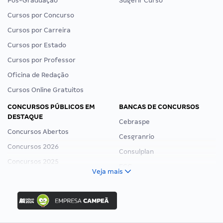
Pós-Graduação
Sugerir Curso
Cursos por Concurso
Cursos por Carreira
Cursos por Estado
Cursos por Professor
Oficina de Redação
Cursos Online Gratuitos
CONCURSOS PÚBLICOS EM
BANCAS DE CONCURSOS
DESTAQUE
Cebraspe
Concursos Abertos
Cesgranrio
Concursos 2026
Consulplan
Concursos 2025
FCC
Veja mais
Concurso Nacional Unificado
FGV
Concurso Ibama
Idecan
Concurso MPU
Selecon
Editais publicados