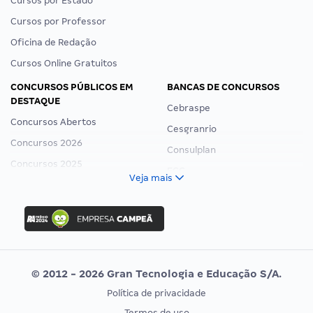
Cursos por Estado
Cursos por Professor
Oficina de Redação
Cursos Online Gratuitos
CONCURSOS PÚBLICOS EM
BANCAS DE CONCURSOS
DESTAQUE
Cebraspe
Concursos Abertos
Cesgranrio
Concursos 2026
Consulplan
Concursos 2025
FCC
Veja mais
Concurso Nacional Unificado
FGV
Concurso Ibama
Idecan
Concurso MPU
Selecon
Editais publicados
Uniase
© 2012 - 2026 Gran Tecnologia e Educação S/A.
Vunesp
Política de privacidade
CONCURSOS POR PROFISSÃO
EXAME DE ORDEM
Termos de uso