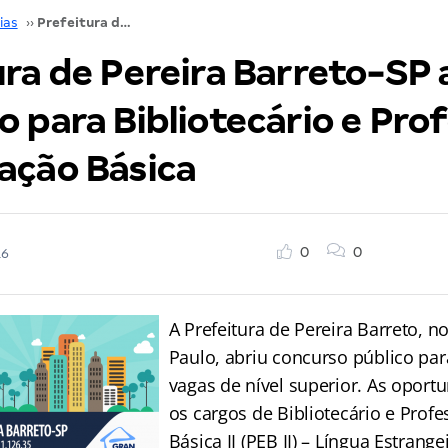
ias
››
Prefeitura de Pereira Barreto-SP abre concurso para Bibliotecário e Professor de Educação Básica
ura de Pereira Barreto-SP 
 para Bibliotecário e Pro
ação Básica
0
0
16
A Prefeitura de Pereira Barreto, n
Paulo, abriu concurso público pa
vagas de nível superior. As oport
os cargos de Bibliotecário e Prof
Básica II (PEB II) – Língua Estrange