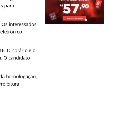
is para
. Os interessados
 eletrônico
16. O horário e o
a. O candidato
o da homologação,
refeitura