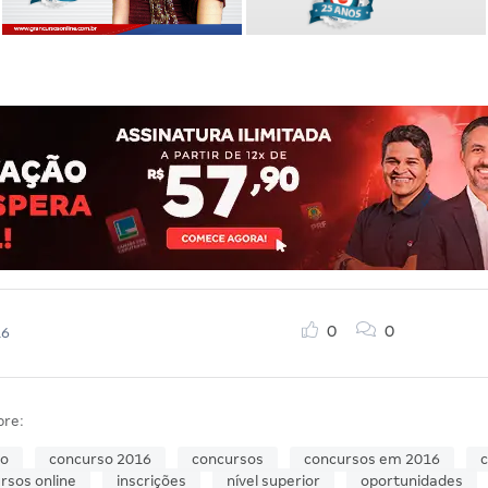
0
0
16
bre:
so
concurso 2016
concursos
concursos em 2016
c
rsos online
inscrições
nível superior
oportunidades