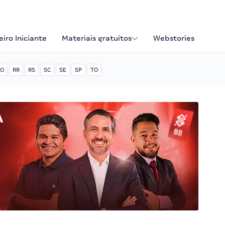
iro Iniciante
Materiais gratuitos
Webstories
O
RR
RS
SC
SE
SP
TO