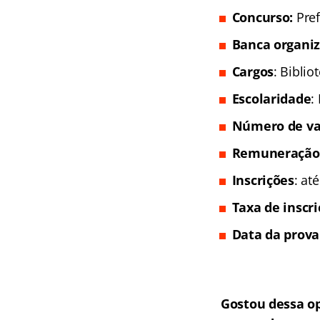
Concurso:
Pref
Banca organi
Cargos
: Biblio
Escolaridade
:
Número de va
Remuneração
Inscrições
: at
Taxa de inscr
Data da prova
Gostou dessa o