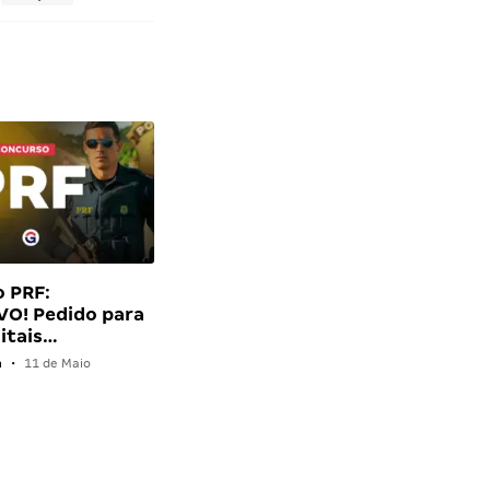
 PRF:
VO! Pedido para
itais…
n
•
11 de Maio