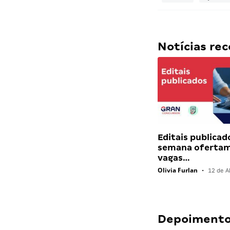
Notícias r
Editais publicad
semana ofertam
vagas…
Olivia Furlan
•
12 de Ab
Depoimentos