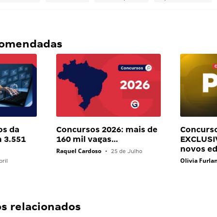
ecomendadas
os da
Concursos 2026: mais de
Concurso
 3.551
160 mil vagas…
EXCLUSI
novos ed
Raquel Cardoso
•
25 de Julho
Olivia Furla
ril
 relacionados