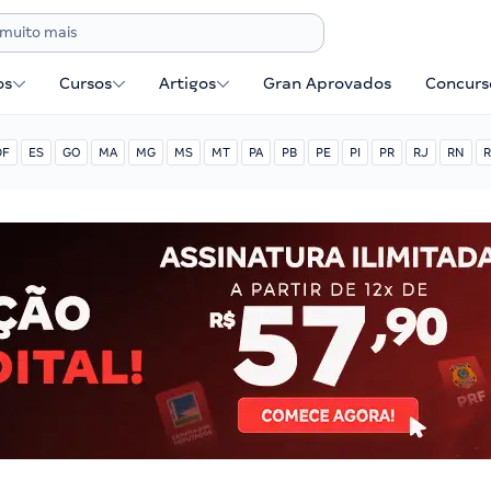
os
Cursos
Artigos
Gran Aprovados
Concurse
DF
ES
GO
MA
MG
MS
MT
PA
PB
PE
PI
PR
RJ
RN
R