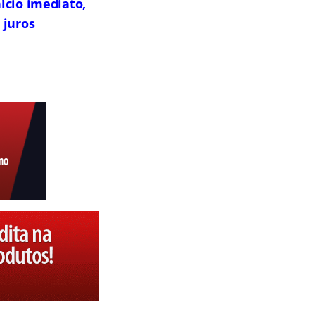
ício imediato,
 juros