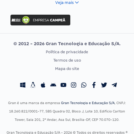
Veja mais
Concurso Nacional Unificado
FGV
Concurso Ibama
Idecan
Concurso MPU
Selecon
Editais publicados
Uniase
© 2012 - 2026 Gran Tecnologia e Educação S/A.
Vunesp
Política de privacidade
CONCURSOS POR PROFISSÃO
EXAME DE ORDEM
Termos de uso
Concursos Administrativos
OAB
Mapa do site
Concursos Educação
Prova OAB
Concursos Fiscais
Calendário OAB
Concursos Jurídicos
Questões OAB
Concursos Militares
Recursos OAB
Gran é uma marca da empresa
Gran Tecnologia e Educação S/A
, CNPJ:
Concursos Policiais
Exame de Ordem
18.260.822/0001-77, SBS Quadra 02, Bloco J, Lote 10, Edifício Carlton
Concursos Saúde
Tower, Sala 201, 2º Andar, Asa Sul, Brasília-DF, CEP 70.070-120.
Concursos Tribunais
Gran Tecnologia e Educação S/A - 2026 © Todos os direitos reservados ®