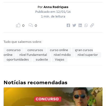
Por
Anna Rodrigues
Publicado em
12/01/16
1 min. de leitura
0
0
Tudo que sabemos sobre:
concurso
concursos
curso online
gran cursos
online
nível fundamental
nível médio
nível superior
oportunidades
sudeste
Vagas
Notícias recomendadas