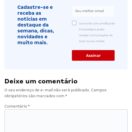
Cadastre-se e
receba as
notícias em
Concordo com a Política de
destaque da
Privacidade e aceito
semana, dicas,
receber comunicações do
novidades e
Gran Cursos Online.
muito mais.
Deixe um comentário
O seu endereço de e-mail não será publicado.
Campos
obrigatórios são marcados com
*
Comentário
*