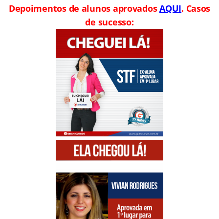
Depoimentos de alunos aprovados
AQUI
. Casos
de sucesso: