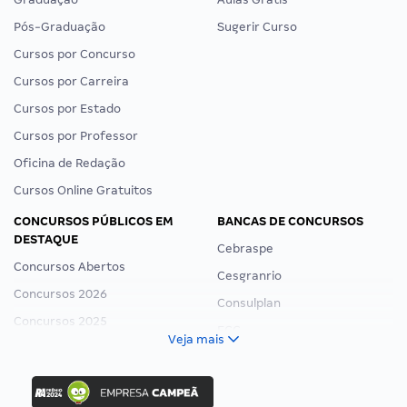
Pós-Graduação
Sugerir Curso
Cursos por Concurso
Cursos por Carreira
Cursos por Estado
Cursos por Professor
Oficina de Redação
Cursos Online Gratuitos
CONCURSOS PÚBLICOS EM
BANCAS DE CONCURSOS
DESTAQUE
Cebraspe
Concursos Abertos
Cesgranrio
Concursos 2026
Consulplan
Concursos 2025
FCC
Veja mais
Concurso Nacional Unificado
FGV
Concurso Ibama
Idecan
Concurso MPU