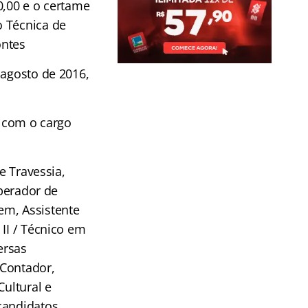
0,00 e o certame
 Técnica de
ontes
 agosto de 2016,
o com o cargo
e Travessia,
Operador de
em, Assistente
II / Técnico em
ersas
 Contador,
Cultural e
candidatos