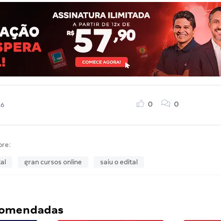
0
0
16
bre:
al
gran cursos online
saiu o edital
ecomendadas