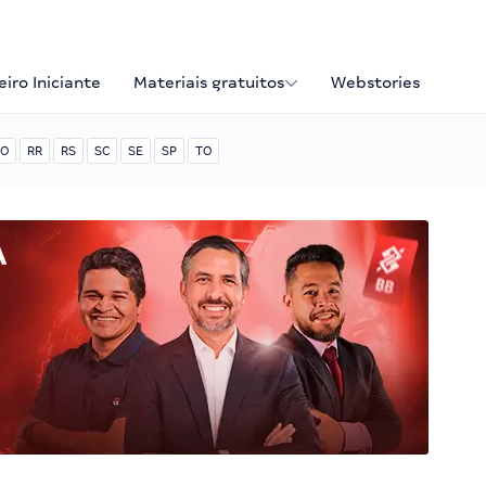
iro Iniciante
Materiais gratuitos
Webstories
O
RR
RS
SC
SE
SP
TO