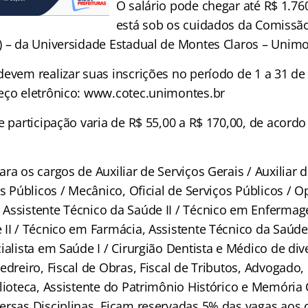
O salário pode chegar até R$ 1.76
está sob os cuidados da Comissão
) – da Universidade Estadual de Montes Claros – Unim
devem realizar suas inscrições no período de 1 a 31 de
eço eletrônico: www.cotec.unimontes.br
e participação varia de R$ 55,00 a R$ 170,00, de acord
ra os cargos de Auxiliar de Serviços Gerais / Auxiliar d
os Públicos / Mecânico, Oficial de Serviços Públicos / 
Assistente Técnico da Saúde II / Técnico em Enfermag
II / Técnico em Farmácia, Assistente Técnico da Saúde 
ialista em Saúde I / Cirurgião Dentista e Médico de div
edreiro, Fiscal de Obras, Fiscal de Tributos, Advogado,
lioteca, Assistente do Patrimônio Histórico e Memória 
ersas Disciplinas. Ficam reservadas 5% das vagas aos 