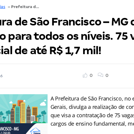
ias
››
Prefeitura de São Francisco – MG divulga concurso para todos os níveis. 75 vagas com inicial de até R$ 1,7 mil!
ra de São Francisco – MG 
 para todos os níveis. 75 
ial de até R$ 1,7 mil!
0
0
16
A Prefeitura de São Francisco, no
Gerais, divulga a realização de co
que visa a contratação de 75 vag
cargos de ensino fundamental, mé