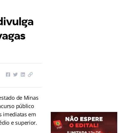
divulga
vagas
 estado de Minas
ncurso público
as imediatas em
dio e superior.