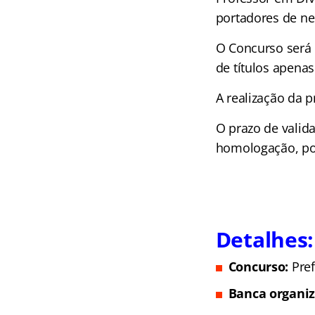
portadores de ne
O Concurso será 
de títulos apenas
A realização da p
O prazo de valid
homologação, pod
Detalhes:
Concurso:
Pre
Banca organi