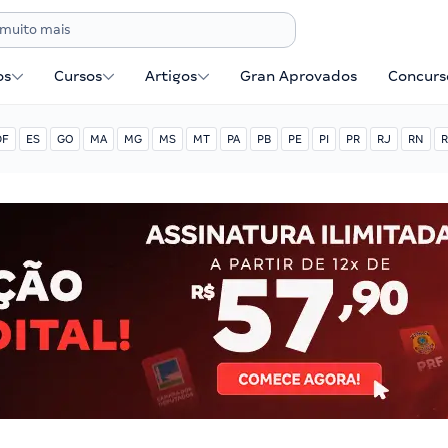
os
Cursos
Artigos
Gran Aprovados
Concurse
DF
ES
GO
MA
MG
MS
MT
PA
PB
PE
PI
PR
RJ
RN
R