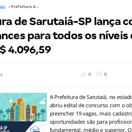
ias
››
Prefeitura de Sarutaiá-SP lança concurso com chances para todos os níveis e inicial de até R$ 4.096,59
ura de Sarutaiá-SP lança 
ces para todos os níveis e
$ 4.096,59
0
0
16
A Prefeitura de Sarutaiá, no estad
abriu edital de concurso com o ob
preencher 19 vagas, mais cadastro
oportunidades são para profission
fundamental, médio e superior. 