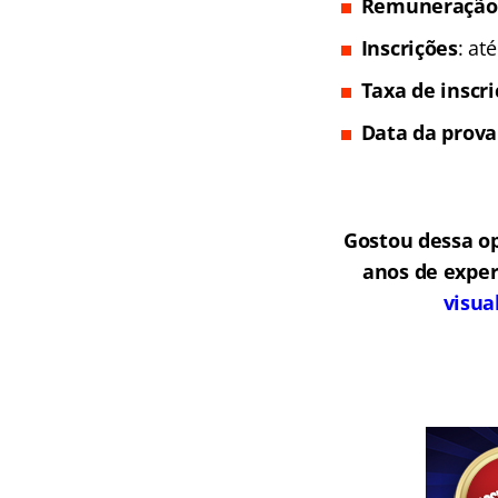
Remuneração
Inscrições
: at
Taxa de inscr
Data da prova
Gostou dessa o
anos de exper
visua