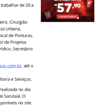
trabalhar de 20 a
iro, Cirurgião
eza Urbana,
scal de Posturas,
or de Projetos
ídico, Secretário
sos.com.br
, até o
o
oria e Serviços.
realizada no dia
e Sarutaiá. O
poníveis no site