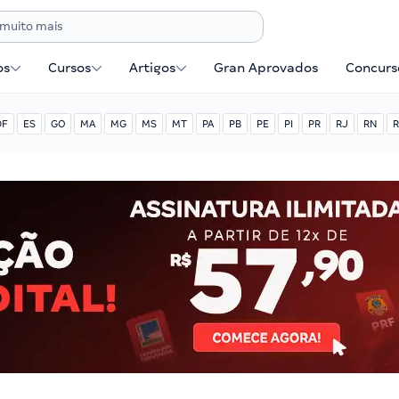
os
Cursos
Artigos
Gran Aprovados
Concurse
DF
ES
GO
MA
MG
MS
MT
PA
PB
PE
PI
PR
RJ
RN
R