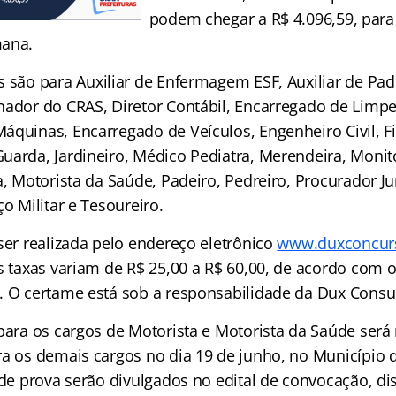
podem chegar a R$ 4.096,59, para 
mana.
 são para Auxiliar de Enfermagem ESF, Auxiliar de Pade
nador do CRAS, Diretor Contábil, Encarregado de Limp
áquinas, Encarregado de Veículos, Engenheiro Civil, Fi
uarda, Jardineiro, Médico Pediatra, Merendeira, Monit
a, Motorista da Saúde, Padeiro, Pedreiro, Procurador Jur
ço Militar e Tesoureiro.
ser realizada pelo endereço eletrônico
www.duxconcur
s taxas variam de R$ 25,00 a R$ 60,00, de acordo com 
. O certame está sob a responsabilidade da Dux Consult
para os cargos de Motorista e Motorista da Saúde será 
ra os demais cargos no dia 19 de junho, no Município d
 de prova serão divulgados no edital de convocação, dis