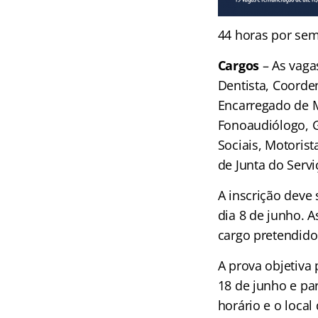
44 horas por se
Cargos
– As vagas
Dentista, Coorde
Encarregado de M
Fonoaudiólogo, G
Sociais, Motorist
de Junta do Servi
A inscrição deve 
dia 8 de junho. A
cargo pretendido
A prova objetiva 
18 de junho e pa
horário e o local