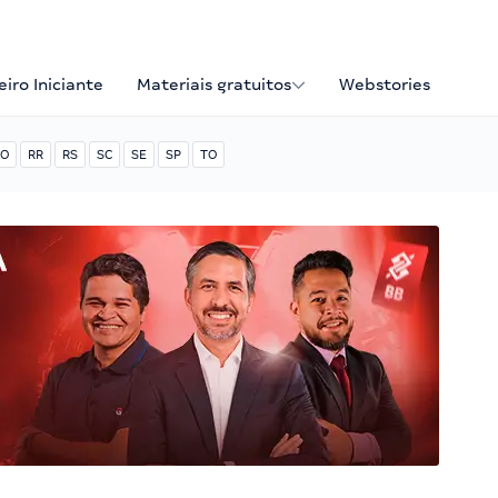
iro Iniciante
Materiais gratuitos
Webstories
O
RR
RS
SC
SE
SP
TO