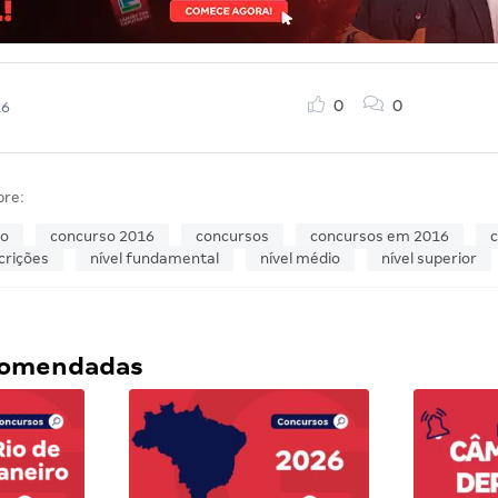
0
0
16
bre:
so
concurso 2016
concursos
concursos em 2016
c
crições
nível fundamental
nível médio
nível superior
ecomendadas