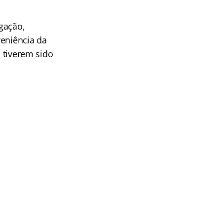
gação,
veniência da
á tiverem sido