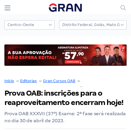
Início
››
Editorias
››
Gran Cursos OAB
››
Prova OAB
››
Prova OAB: inscr
Prova OAB: inscrições para o
reaproveitamento encerram hoje!
Prova OAB XXXVII (37º) Exame: 2ª fase será realizada
no dia 30 de abril de 2023.