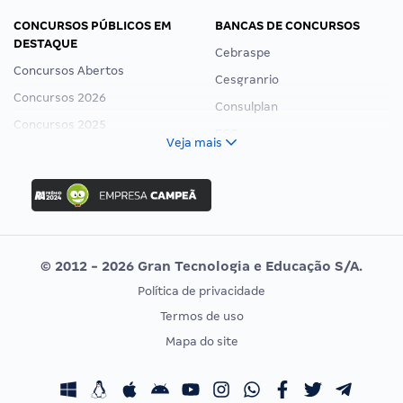
CONCURSOS PÚBLICOS EM
BANCAS DE CONCURSOS
DESTAQUE
Cebraspe
Concursos Abertos
Cesgranrio
Concursos 2026
Consulplan
Concursos 2025
FCC
Veja mais
Concurso Nacional Unificado
FGV
Concurso Ibama
Idecan
Concurso MPU
Selecon
Editais publicados
Uniase
© 2012 - 2026 Gran Tecnologia e Educação S/A.
Vunesp
Política de privacidade
CONCURSOS POR PROFISSÃO
EXAME DE ORDEM
Termos de uso
Concursos Administrativos
OAB
Mapa do site
Concursos Educação
Prova OAB
Concursos Fiscais
Calendário OAB