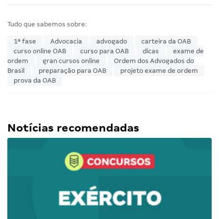
Tudo que sabemos sobre:
1ª fase
Advocacia
advogado
carteira da OAB
curso online OAB
curso para OAB
dicas
exame de
ordem
gran cursos online
Ordem dos Advogados do
Brasil
preparação para OAB
projeto exame de ordem
prova da OAB
Notícias recomendadas