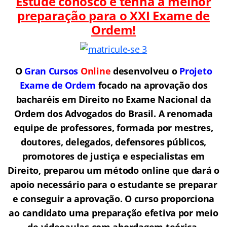
Estude conosco e tenha a melhor
preparação para o
XXI Exame de
Ordem!
O
Gran Cursos
Online
desenvolveu o
Projeto
Exame de Ordem
f
o
cado na aprovação dos
bacharéis em Direito no Exame Nacional da
Ordem dos Advogados do Brasil.
A renomada
equipe de professores, formada por mestres,
doutores, delegados, defensores públicos,
promotores de justiça e especialistas em
Direito, preparou um método online que dará o
apoio necessário para o estudante se preparar
e conseguir a aprovação.
O curso proporciona
ao candidato uma preparação efetiva por meio
de videoaulas com abordagem teórica,