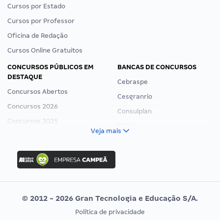
Cursos por Estado
Cursos por Professor
Oficina de Redação
Cursos Online Gratuitos
CONCURSOS PÚBLICOS EM
BANCAS DE CONCURSOS
DESTAQUE
Cebraspe
Concursos Abertos
Cesgranrio
Concursos 2026
Consulplan
Concursos 2025
FCC
Veja mais
Concurso Nacional Unificado
FGV
Concurso Ibama
Idecan
Concurso MPU
Selecon
Editais publicados
Uniase
© 2012 - 2026 Gran Tecnologia e Educação S/A.
Vunesp
Política de privacidade
CONCURSOS POR PROFISSÃO
EXAME DE ORDEM