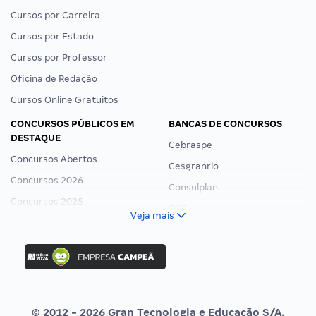
Cursos por Carreira
Cursos por Estado
Cursos por Professor
Oficina de Redação
Cursos Online Gratuitos
CONCURSOS PÚBLICOS EM
BANCAS DE CONCURSOS
DESTAQUE
Cebraspe
Concursos Abertos
Cesgranrio
Concursos 2026
Consulplan
Concursos 2025
FCC
Veja mais
Concurso Nacional Unificado
FGV
Concurso Ibama
Idecan
Concurso MPU
Selecon
Editais publicados
Uniase
© 2012 - 2026 Gran Tecnologia e Educação S/A.
Vunesp