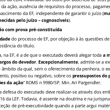
a da ação, ausência de requisitos do processo, pagamen
scimento da EF, independente de garantir o juízo (
ma
ecidas pelo juízo – cognoscíveis
).
ão com prova pré-constituída
idade
do processo de EF, por objeção à às questões de 
stância do título.
ra, na EF, é a de que o executado deverá alegar toda
a m
argos do devedor
.
Excepcionalmente
, admite-se a e
o âmbito da qual, sem o oferecimento da penhora, o 
nto, positivo ou negativo, sobre os
pressupostos do 
ões da ação
” ROMS n 9980/SP. Min. Ari Pargendler.
 a defesa do executado deve realizar-se através dos em
16 da LEF. Todavia, é assente na doutrina e na jurispr
eção de pré-executividade quando a parte argui maté