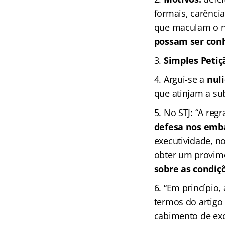
formais, carênci
que maculam o na
possam ser conh
Simples Petiç
Argui-se a
nul
que atinjam a sub
No STJ: “A reg
defesa nos emb
executividade, n
obter um provime
sobre as condiç
“Em princípio,
termos do artigo 
cabimento de exc