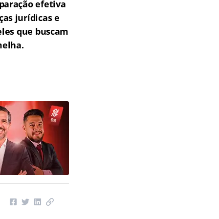
paração efetiva
as jurídicas e
ueles que buscam
melha.