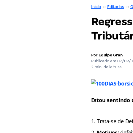
Início
››
Editorias
››
G
Regressi
Tributár
Por
Equipe Gran
Publicado em
07/09/
2 min. de leitura
Estou sentindo 
Trata-se de D
Motivos:
defei