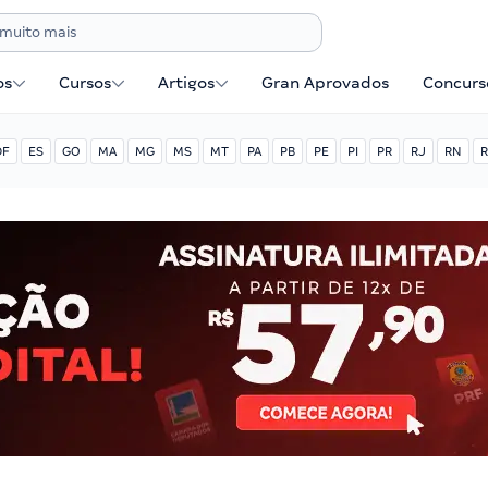
os
Cursos
Artigos
Gran Aprovados
Concurse
DF
ES
GO
MA
MG
MS
MT
PA
PB
PE
PI
PR
RJ
RN
R