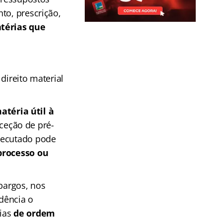
to, prescrição,
térias que
direito material
atéria útil à
xceção de pré-
executado pode
processo ou
bargos, nos
udência o
rias
de ordem