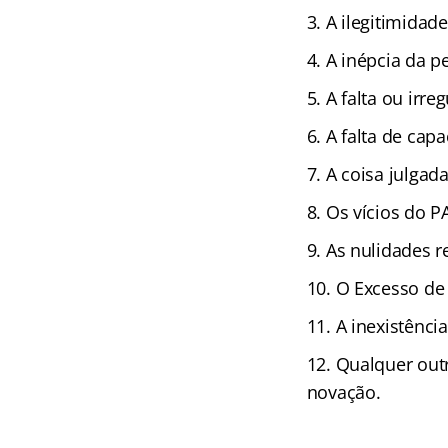
A ilegitimidade
A inépcia da pe
A falta ou irre
A falta de capa
A coisa julgad
Os vícios do P
As nulidades r
O Excesso de
A inexistência
Qualquer out
novação.