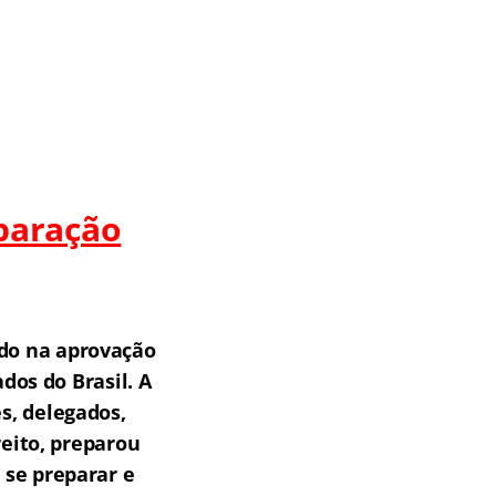
paração
do na aprovação
os do Brasil.
A
s, delegados,
reito, preparou
 se preparar e