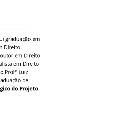
______________
ssui graduação em
m Direito
Doutor em Direito
lista em Direito
o Prof° Luiz
Graduação de
ico do Projeto
________