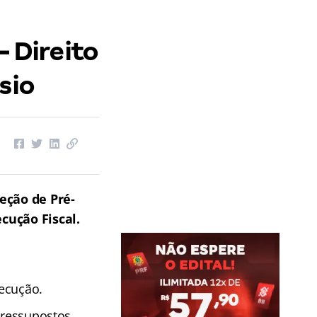
– Direito
sio
jeção de Pré-
cução Fiscal.
ecução.
pressupostos