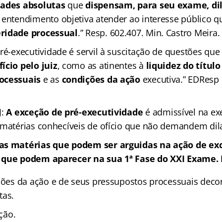
dades absolutas
que
dispensam, para seu exame, di
e entendimento objetiva atender ao interesse público 
ridade processual
.” Resp. 602.407. Min. Castro Meira.
ré-executividade é servil à suscitação de questões qu
ício pelo juiz
, como as atinentes à
liquidez do títul
rocessuais
e as
condições da ação
executiva.” EDResp
J:
A exceção de pré-executividade
é admissível na ex
 matérias conhecíveis de ofício que não demandem dil
s matérias que podem ser arguidas na ação de exc
 que podem aparecer na sua 1ª Fase do XXI Exame. F
ções da ação e de seus pressupostos processuais deco
tas.
ição.