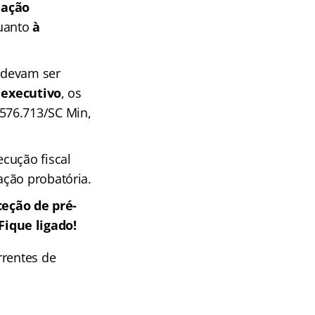
lação
quanto
à
e devam ser
o executivo
, os
 576.713/SC Min,
ecução fiscal
ação probatória.
eção de pré-
ique ligado!
rrentes de