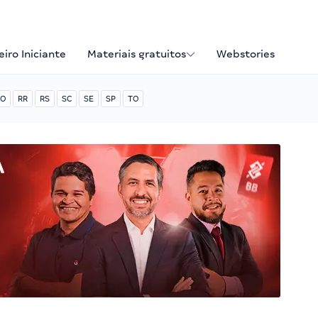
iro Iniciante
Materiais gratuitos
Webstories
O
RR
RS
SC
SE
SP
TO