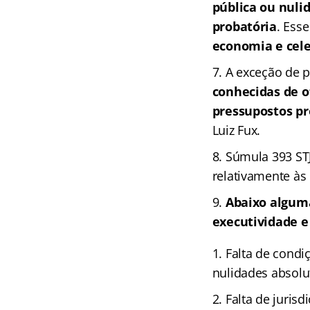
pública ou nuli
probatória
. Ess
economia e cele
A exceção de p
conhecidas de of
pressupostos p
Luiz Fux.
Súmula 393 ST
relativamente às
Abaixo alguma
executividade e
Falta de condi
nulidades absolu
Falta de jurisd