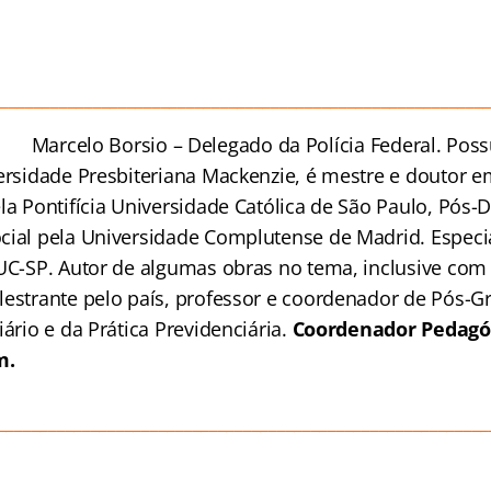
_________________________________________________________
Marcelo Bors
io – Delegado da Polícia Federal. Po
versidade Presbiteriana Mackenzie, é mestre e doutor e
la Pontifícia Universidade Católica de São Paulo, Pós-
cial pela Universidade Complutense de Madrid. Especia
PUC-SP. Autor de algumas obras no tema, inclusive com 
lestrante pelo país, professor e coordenador de Pós-
iário e da Prática Previdenciária.
Coordenador Pedagóg
m.
__________________________________________________________