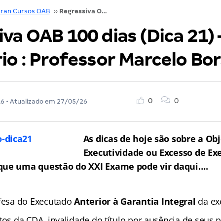
ran Cursos OAB
››
Regressiva OAB 100 dias (Dica 21) – Direito Tributário : Professor Marcelo Borsio
va OAB 100 dias (Dica 21) 
io : Professor Marcelo Bor
0
0
16
• Atualizado em
27/05/26
As dicas de hoje são sobre a Ob
Executividade ou Excesso de Exe
que uma questão do XXI Exame pode vir daqui….
efesa do Executado
Anterior à Garantia Integral
da ex
tos da CDA, invalidade do título por ausência de seus 