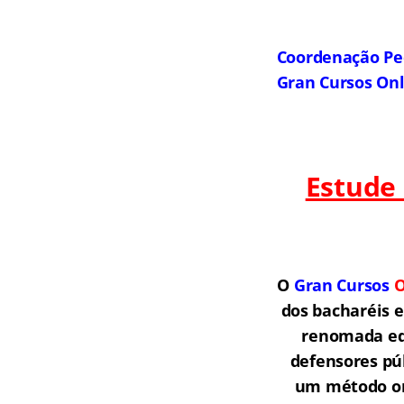
Coordenação Pe
Gran Cursos On
Estude
O
Gran Cursos
O
dos bacharéis 
renomada equ
defensores púb
um método onl