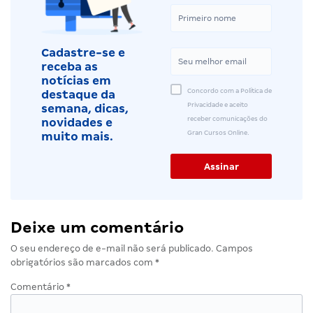
Cadastre-se e
receba as
notícias em
Concordo com a Política de
destaque da
Privacidade e aceito
semana, dicas,
receber comunicações do
novidades e
Gran Cursos Online.
muito mais.
Deixe um comentário
O seu endereço de e-mail não será publicado.
Campos
obrigatórios são marcados com
*
Comentário
*