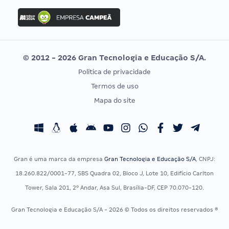
Concurso Ibama
Idecan
Concurso MPU
Selecon
Editais publicados
Uniase
© 2012 - 2026 Gran Tecnologia e Educação S/A.
Vunesp
Política de privacidade
CONCURSOS POR PROFISSÃO
EXAME DE ORDEM
Termos de uso
Concursos Administrativos
OAB
Mapa do site
Concursos Educação
Prova OAB
Concursos Fiscais
Calendário OAB
Concursos Jurídicos
Questões OAB
Concursos Militares
Recursos OAB
Gran é uma marca da empresa
Gran Tecnologia e Educação S/A
, CNPJ:
Concursos Policiais
Exame de Ordem
18.260.822/0001-77, SBS Quadra 02, Bloco J, Lote 10, Edifício Carlton
Concursos Saúde
Tower, Sala 201, 2º Andar, Asa Sul, Brasília-DF, CEP 70.070-120.
Concursos Tribunais
Gran Tecnologia e Educação S/A - 2026 © Todos os direitos reservados ®
Residência Multiprofissional