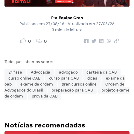
Por
Equipe Gran
Publicado em
27/08/16
• Atualizado em
27/05/26
3 min. de leitura
0
0
Tudo que sabemos sobre:
2ª fase
Advocacia
advogado
carteira da OAB
curso online OAB
curso para OAB
dicas
exame da
oab
exame de ordem
gran cursos online
Ordem de
Advogados do Brasil
preparação para OAB
projeto exame
de ordem
prova da OAB
Notícias recomendadas