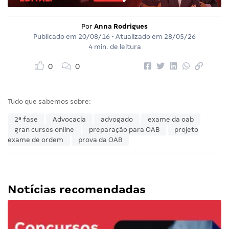
Por
Anna Rodrigues
Publicado em
20/08/16
• Atualizado em
28/05/26
4 min. de leitura
0
0
Tudo que sabemos sobre:
2ª fase
Advocacia
advogado
exame da oab
gran cursos online
preparação para OAB
projeto
exame de ordem
prova da OAB
Notícias recomendadas