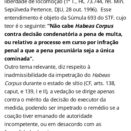
liberdade de locomoção (1ª T., HC 73.744, rel. Min.
Sepúlveda Pertence, DJU, 28 out. 1996). Esse
entendimento é objeto da Súmula 693 do STF, cujo
teor é o seguinte:
“Não cabe
Habeas Corpus
contra decisão condenatória a pena de multa,
ou relativo a processo em curso por infração
penal a que a pena pecuniária seja a única
cominada”.
Outro tema relevante, diz respeito à
inadmissibilidade da impetração do
Habeas
Corpus
durante o estado de sítio (CF, arts. 138,
caput, e 139, I e II), a vedação se dirige apenas
contra o mérito da decisão do executor da
medida, podendo ser impetrado o remédio se a
coação tiver emanado de autoridade
incompetente, ou em desacordo com as