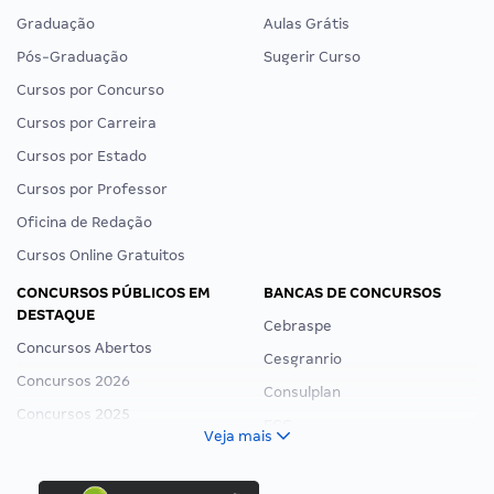
Graduação
Aulas Grátis
Pós-Graduação
Sugerir Curso
Cursos por Concurso
Cursos por Carreira
Cursos por Estado
Cursos por Professor
Oficina de Redação
Cursos Online Gratuitos
CONCURSOS PÚBLICOS EM
BANCAS DE CONCURSOS
DESTAQUE
Cebraspe
Concursos Abertos
Cesgranrio
Concursos 2026
Consulplan
Concursos 2025
FCC
Veja mais
Concurso Nacional Unificado
FGV
Concurso Ibama
Idecan