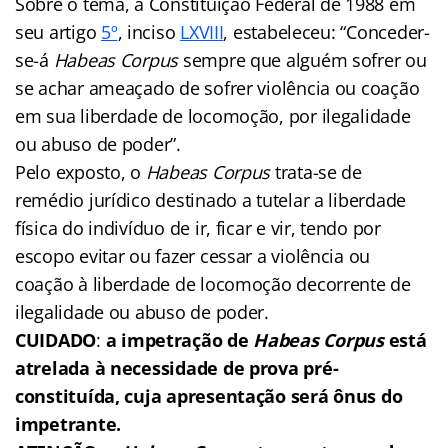
Sobre o tema, a Constituição Federal de 1988 em
seu artigo
5º
, inciso
LXVIII
, estabeleceu: “Conceder-
se-á
Habeas Corpus
sempre que alguém sofrer ou
se achar ameaçado de sofrer violência ou coação
em sua liberdade de locomoção, por ilegalidade
ou abuso de poder”.
Pelo exposto, o
Habeas Corpus
trata-se de
remédio jurídico destinado a tutelar a liberdade
física do indivíduo de ir, ficar e vir, tendo por
escopo evitar ou fazer cessar a violência ou
coação à liberdade de locomoção decorrente de
ilegalidade ou abuso de poder.
CUIDADO
:
a impetração de
Habeas Corpus
está
atrelada à necessidade de prova pré-
constituída, cuja apresentação será ônus do
impetrante.