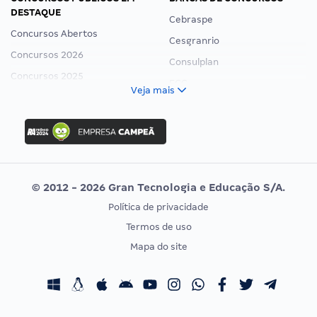
DESTAQUE
Cebraspe
Concursos Abertos
Cesgranrio
Concursos 2026
Consulplan
Concursos 2025
FCC
Veja mais
Concurso Nacional Unificado
FGV
Concurso Ibama
Idecan
Concurso MPU
Selecon
Editais publicados
Uniase
© 2012 - 2026 Gran Tecnologia e Educação S/A.
Vunesp
Política de privacidade
CONCURSOS POR PROFISSÃO
EXAME DE ORDEM
Termos de uso
Concursos Administrativos
OAB
Mapa do site
Concursos Educação
Prova OAB
Concursos Fiscais
Calendário OAB
Concursos Jurídicos
Questões OAB