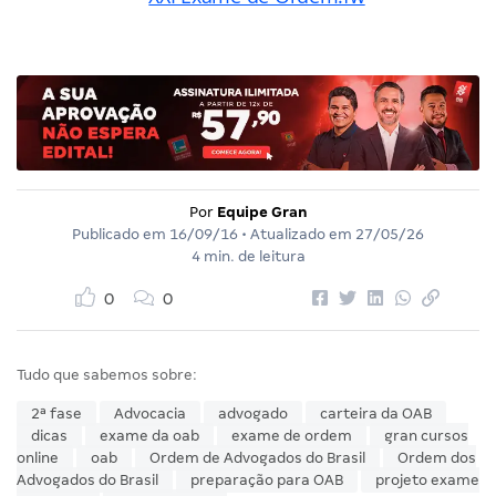
Por
Equipe Gran
Publicado em
16/09/16
• Atualizado em
27/05/26
4 min. de leitura
0
0
Tudo que sabemos sobre:
2ª fase
Advocacia
advogado
carteira da OAB
dicas
exame da oab
exame de ordem
gran cursos
online
oab
Ordem de Advogados do Brasil
Ordem dos
Advogados do Brasil
preparação para OAB
projeto exame