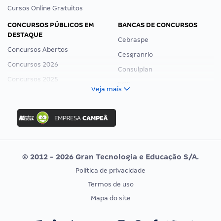
Cursos Online Gratuitos
CONCURSOS PÚBLICOS EM
BANCAS DE CONCURSOS
DESTAQUE
Cebraspe
Concursos Abertos
Cesgranrio
Concursos 2026
Consulplan
Concursos 2025
FCC
Veja mais
Concurso Nacional Unificado
FGV
Concurso Ibama
Idecan
Concurso MPU
Selecon
Editais publicados
Uniase
© 2012 - 2026 Gran Tecnologia e Educação S/A.
Vunesp
Política de privacidade
CONCURSOS POR PROFISSÃO
EXAME DE ORDEM
Termos de uso
Concursos Administrativos
OAB
Mapa do site
Concursos Educação
Prova OAB
Concursos Fiscais
Calendário OAB