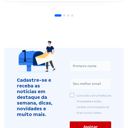
Cadastre-se e
receba as
notícias em
Concordo com a Política de
destaque da
Privacidade e aceito
semana, dicas,
receber comunicações do
novidades e
Gran Cursos Online.
muito mais.