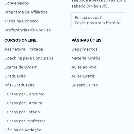
segunda a sexta (8h às 20h),
Conveniados
sábado (9h às 13h).
Programa de Afiliados
Foi aprovado?
Trabalhe Conosco
Envie-nos a sua história!
Preferências de Cookies
CURSOS ONLINE
PÁGINAS ÚTEIS
Assinatura Ilimitada
Depoimentos
Coaching para Concursos
Material Grátis
Exame de Ordem
Aulas ao Vivo
Graduação
Aulas Grátis
Pós-Graduação
Sugerir Curso
Cursos por Concurso
Cursos por Carreira
Cursos por Estado
Cursos por Professor
Oficina de Redação