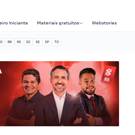
iro Iniciante
Materiais gratuitos
Webstories
O
RR
RS
SC
SE
SP
TO