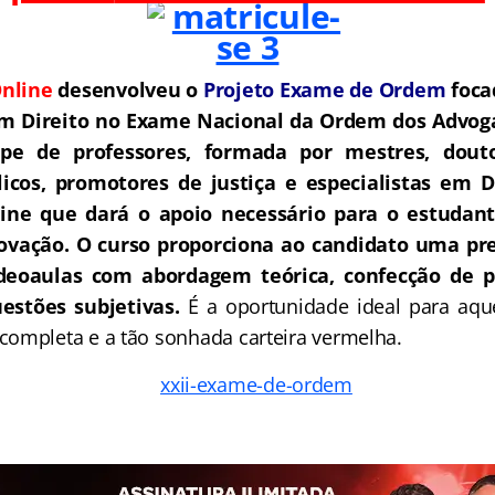
nline
desenvolveu o
Projeto Exame de Ordem
f
o
ca
m Direito no Exame Nacional da Ordem dos Advoga
e de professores, formada por mestres, douto
icos, promotores de justiça e especialistas em D
ne que dará o apoio necessário para o estudant
rovação.
O curso proporciona ao candidato uma pre
deoaulas com abordagem teórica, confecção de pe
estões subjetivas.
É a oportunidade ideal para aq
ompleta e a tão sonhada carteira vermelha.