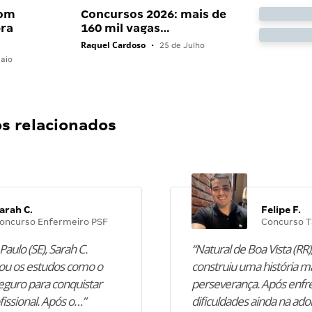
com
Concursos 2026: mais de
bra
160 mil vagas…
Raquel Cardoso
•
25 de Julho
aio
 relacionados
arah C.
Felipe F.
oncurso Enfermeiro PSF
Concurso T
Paulo (SE), Sarah C.
“Natural de Boa Vista (RR),
u os estudos como o
construiu uma história m
guro para conquistar
perseverança. Após enfr
fissional. Após o…”
dificuldades ainda na ado