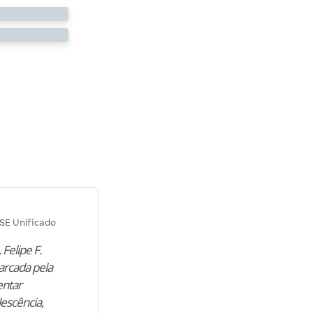
Diana M.
SE Unificado
Concurso SEPLAG CE
 Felipe F.
“Natural de Juazeiro do Norte (CE),
arcada pela
M. encontrou nos estudos o cami
entar
para construir uma nova fase da vi
lescência,
profissional. Após…”