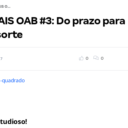
Saiba MAIS OAB #3: Do prazo para litisconsorte
AIS OAB #3: Do prazo para
sorte
0
0
17
studioso!