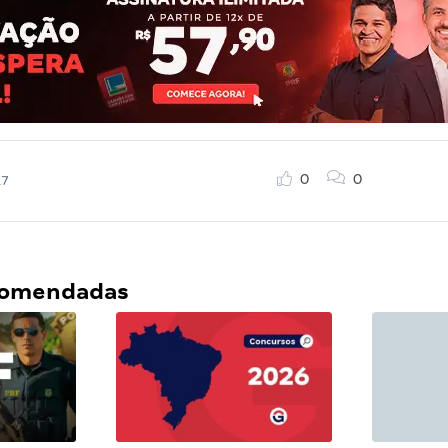
0
0
17
ecomendadas