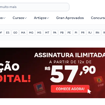
os
Cursos
Artigos
Gran Aprovados
Concurse
DF
ES
GO
MA
MG
MS
MT
PA
PB
PE
PI
PR
RJ
RN
R