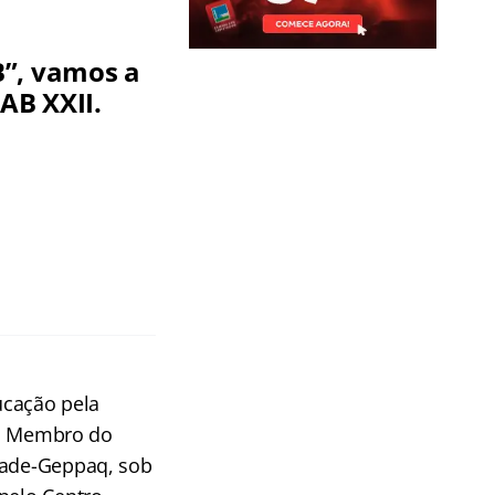
B”, vamos a
AB XXII.
ucação pela
). Membro do
idade-Geppaq, sob