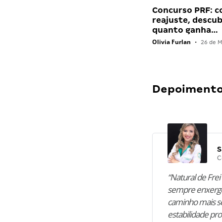
Concurso PRF: 
reajuste, descu
quanto ganha…
Olivia Furlan
•
26 de M
Depoimentos
S
C
“Natural de Frei 
sempre enxergo
caminho mais se
estabilidade pro