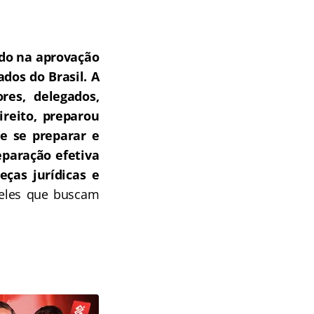
do na aprovação
dos do Brasil.
A
res, delegados,
ireito, preparou
e se preparar e
paração efetiva
ças jurídicas e
ueles que buscam