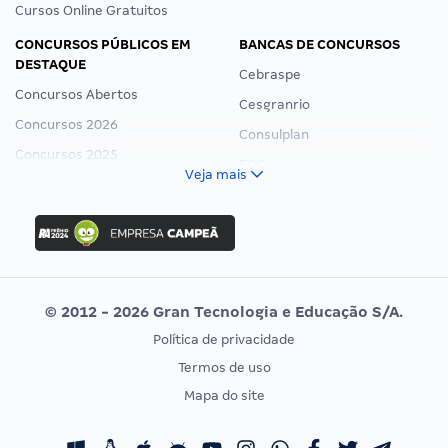
Cursos Online Gratuitos
CONCURSOS PÚBLICOS EM
BANCAS DE CONCURSOS
DESTAQUE
Cebraspe
Concursos Abertos
Cesgranrio
Concursos 2026
Consulplan
Concursos 2025
FCC
Veja mais
Concurso Nacional Unificado
FGV
Concurso Ibama
Idecan
Concurso MPU
Selecon
Editais publicados
Uniase
© 2012 - 2026 Gran Tecnologia e Educação S/A.
Vunesp
Política de privacidade
CONCURSOS POR PROFISSÃO
EXAME DE ORDEM
Termos de uso
Concursos Administrativos
OAB
Mapa do site
Concursos Educação
Prova OAB
Concursos Fiscais
Calendário OAB