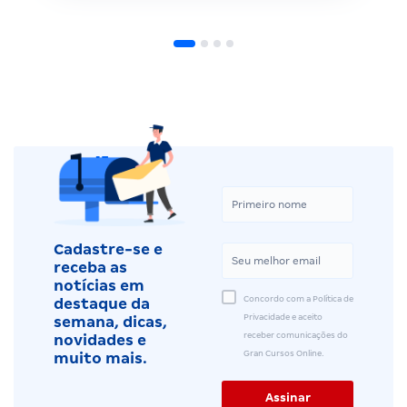
Cadastre-se e
receba as
notícias em
Concordo com a Política de
destaque da
Privacidade e aceito
semana, dicas,
receber comunicações do
novidades e
Gran Cursos Online.
muito mais.