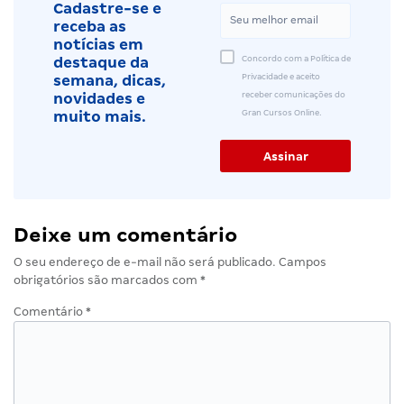
Cadastre-se e
receba as
notícias em
Concordo com a Política de
destaque da
Privacidade e aceito
semana, dicas,
receber comunicações do
novidades e
Gran Cursos Online.
muito mais.
Deixe um comentário
O seu endereço de e-mail não será publicado.
Campos
obrigatórios são marcados com
*
Comentário
*