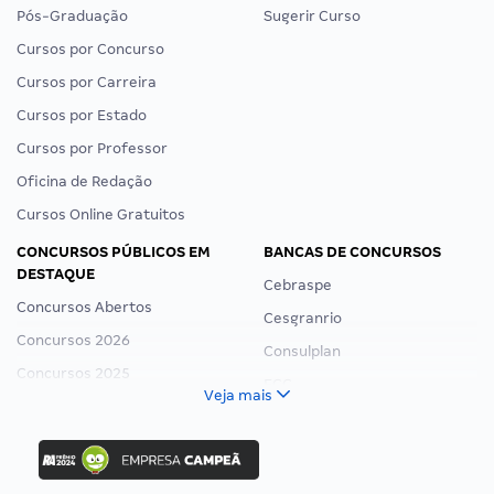
Pós-Graduação
Sugerir Curso
Cursos por Concurso
Cursos por Carreira
Cursos por Estado
Cursos por Professor
Oficina de Redação
Cursos Online Gratuitos
CONCURSOS PÚBLICOS EM
BANCAS DE CONCURSOS
DESTAQUE
Cebraspe
Concursos Abertos
Cesgranrio
Concursos 2026
Consulplan
Concursos 2025
FCC
Veja mais
Concurso Nacional Unificado
FGV
Concurso Ibama
Idecan
Concurso MPU
Selecon