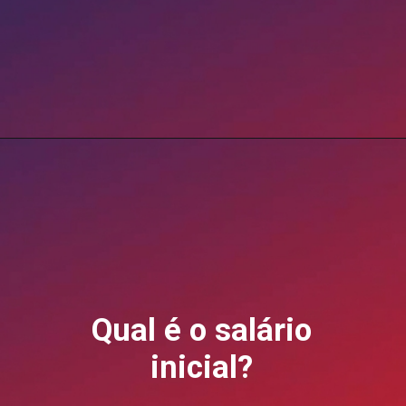
Opening
https://blog.grancursosonline.com.br/concurso-agu-advogado/?utm_source=webstory&utm_medium=organic&utm_campaign=preparatorios
Qual é o salário
inicial?