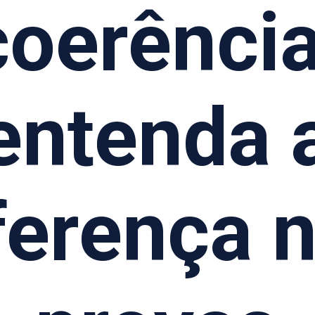
coerência
entenda 
ferença 