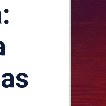
:
a
nas