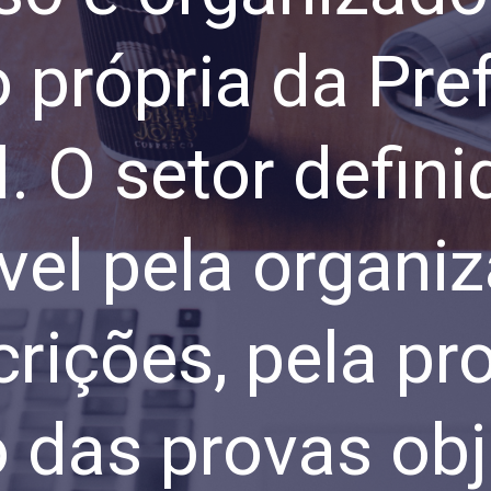
própria da Pref
. O setor defini
el pela organiz
crições, pela p
 das provas obj