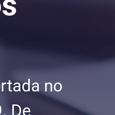
os
ertada no
9
.
De