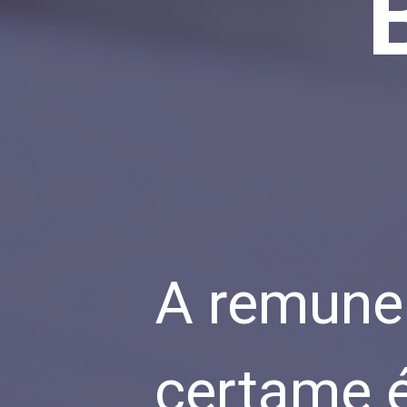
A remuner
certame é