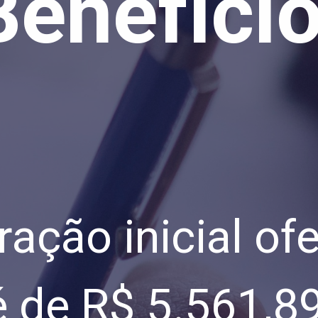
Benefíci
ação inicial of
 de R$ 5.561,8