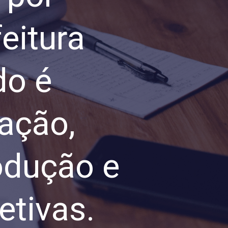
eitura
do é
ação,
rodução e
etivas.