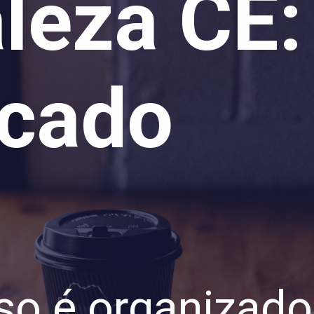
aleza CE
icado
so é organizado