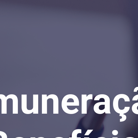
muneraç