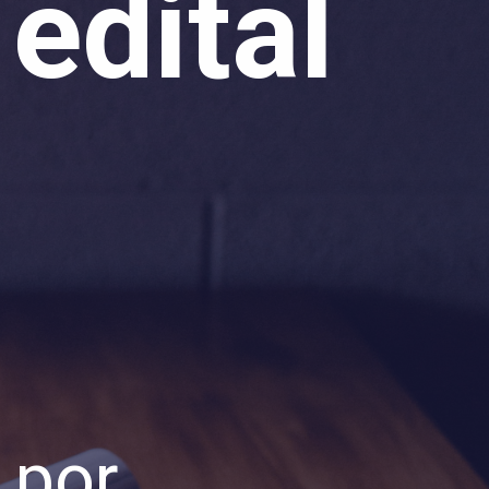
:
edital
 por