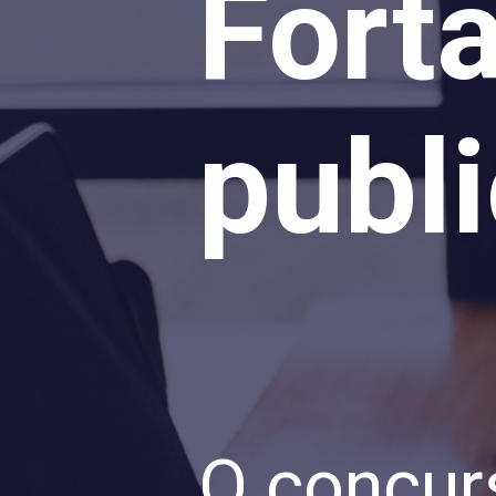
Fort
publ
O concur