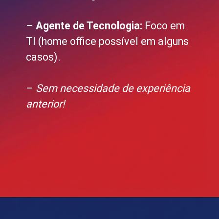
–
Agente de Tecnologia:
Foco em
TI (home office possível em alguns
casos).
–
Sem necessidade de experiência
anterior!
Opening
https://blog.grancursosonline.com.br/concurso-banco-do-brasil/