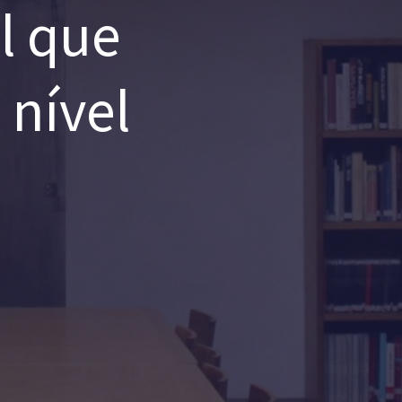
l que
 nível