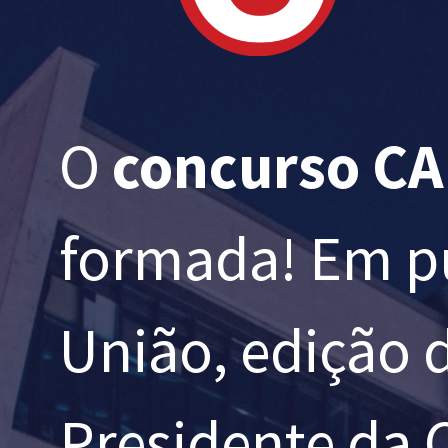
O
concurso C
formada! Em pu
União, edição 
Presidente da