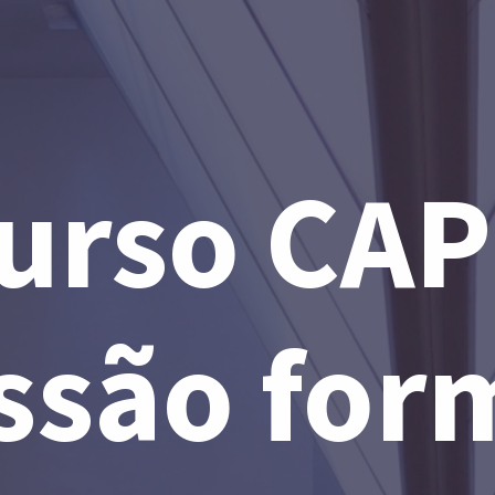
urso CAP
ssão for