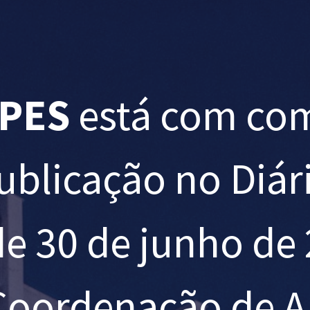
APES
está com co
blicação no Diári
de 30 de junho de 
 Coordenação de 