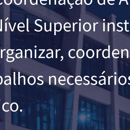
ível Superior ins
rganizar, coorden
balhos necessário
co.