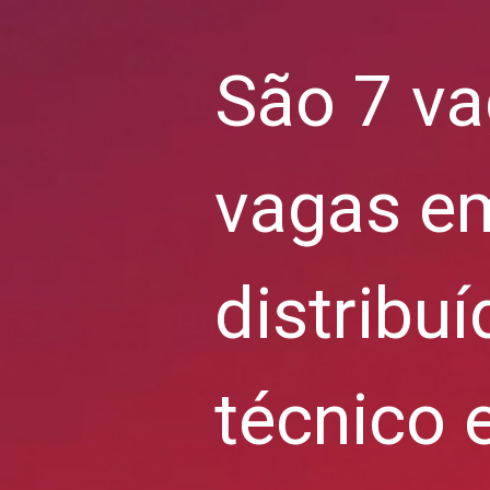
São 7 va
vagas em
distribuí
técnico e