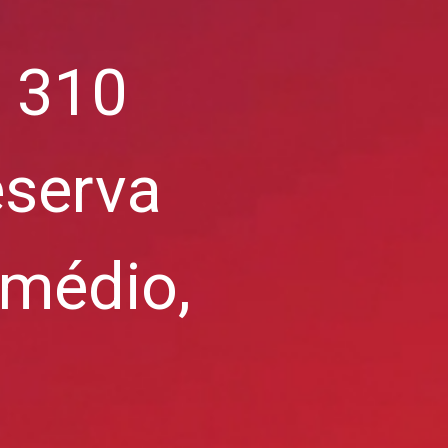
e 310
eserva
 médio,