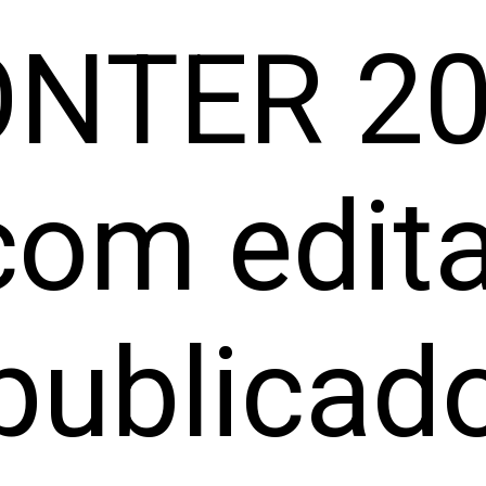
NTER 2
com edita
publicad