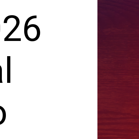
026
l
o