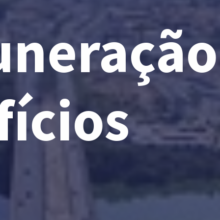
neração
ícios