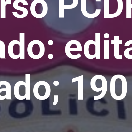
rso PCD
do: edit
tado; 190