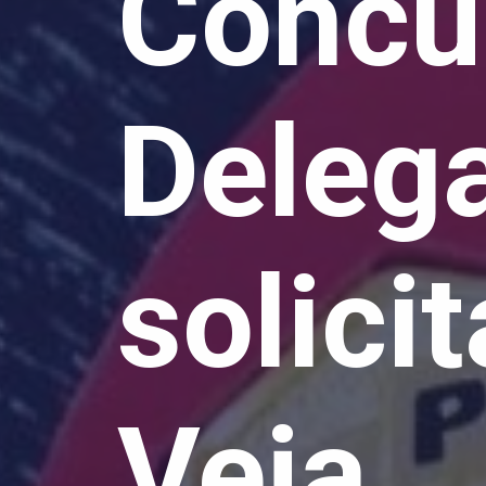
Concu
Delega
solici
Veja