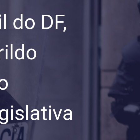
l do DF,
ildo
o
islativa