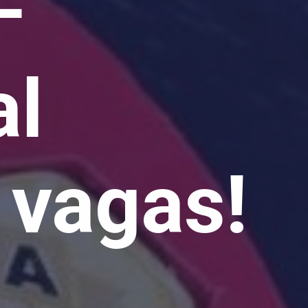
F
al
 vagas!